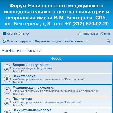
Форум Национального медицинского
исследовательского центра психиатрии и
неврологии имени В.М. Бехтерева, СПб,
ул. Бехтерева, д.3, тел: +7 (812) 670-02-20
Ссылки
FAQ
Регистрация
Вход
Список форумов
Форумы института
Учебная комната
ои
Учебная комната
ск
Форум
Вопросы поступления
Информация для абитуриентов
Темы:
26
Психотерапия
Учебные программы по специальности "Психотерапия"
Темы:
8
Медицинская психология
Учебные программы по специализации "Медицинская психология"
Темы:
29
Психиатрия
Учебные программы по специализации "Психиатрия"
Темы:
5
Психиатрия-наркология