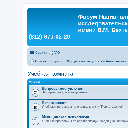
Форум Националь
исследовательск
имени В.М. Бехтер
(812) 670-02-20
Ссылки
FAQ
Список форумов
Форумы института
Учебная комната
Учебная комната
ФОРУМ
Вопросы поступления
Информация для абитуриентов
Психотерапия
Учебные программы по специальности "Психотерапия"
Медицинская психология
Учебные программы по специализации "Медицинская псих