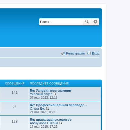
Регистрация
Вход
СООБЩЕНИЯ
ПОСЛЕДНЕЕ СООБЩЕНИЕ
Re: Условия поступления
141
Учебный отдел
П
07 июл 2023, 12:18
е
р
Re: Профессиональная переподг…
26
е
Ольга Дм.
й
П
21 ноя 2020, 08:31
т
е
и
р
Re: права медпсихологов
128
к
е
Абакумова Оксана
п
й
П
17 июл 2019, 17:23
о
т
е