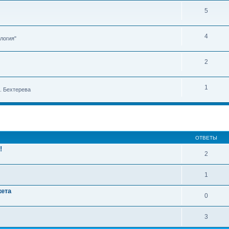
5
4
логия"
2
1
. Бехтерева
ОТВЕТЫ
!
2
1
жета
0
3