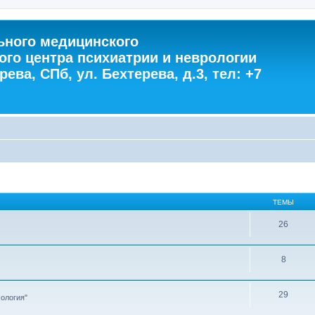
ного медицинского
ого центра психиатрии и неврологии
ева, СПб, ул. Бехтерева, д.3, тел: +7
ТЕМЫ
26
8
29
ология"