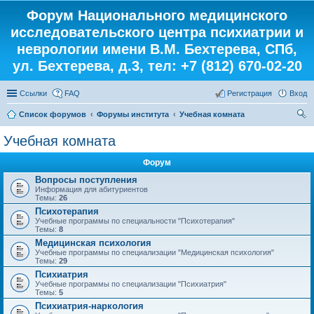
Форум Национального медицинского
исследовательского центра психиатрии и
неврологии имени В.М. Бехтерева, СПб,
ул. Бехтерева, д.3, тел: +7 (812) 670-02-20
Ссылки
FAQ
Регистрация
Вход
Список форумов
Форумы института
Учебная комната
ои
Учебная комната
ск
Форум
Вопросы поступления
Информация для абитуриентов
Темы:
26
Психотерапия
Учебные программы по специальности "Психотерапия"
Темы:
8
Медицинская психология
Учебные программы по специализации "Медицинская психология"
Темы:
29
Психиатрия
Учебные программы по специализации "Психиатрия"
Темы:
5
Психиатрия-наркология