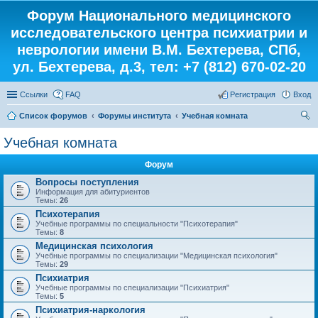
Форум Национального медицинского
исследовательского центра психиатрии и
неврологии имени В.М. Бехтерева, СПб,
ул. Бехтерева, д.3, тел: +7 (812) 670-02-20
Ссылки
FAQ
Регистрация
Вход
Список форумов
Форумы института
Учебная комната
ои
Учебная комната
ск
Форум
Вопросы поступления
Информация для абитуриентов
Темы:
26
Психотерапия
Учебные программы по специальности "Психотерапия"
Темы:
8
Медицинская психология
Учебные программы по специализации "Медицинская психология"
Темы:
29
Психиатрия
Учебные программы по специализации "Психиатрия"
Темы:
5
Психиатрия-наркология