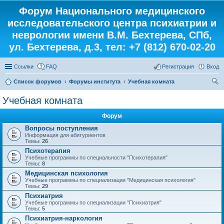
Форум Национального медицинского
исследовательского центра психиатрии и
неврологии имени В.М. Бехтерева, СПб,
ул. Бехтерева, д.3, тел: +7 (812) 670-02-20
Ссылки
FAQ
Регистрация
Вход
Список форумов
Форумы института
Учебная комната
ои
Учебная комната
ск
Форум
Вопросы поступления
Информация для абитуриентов
Темы:
26
Психотерапия
Учебные программы по специальности "Психотерапия"
Темы:
8
Медицинская психология
Учебные программы по специализации "Медицинская психология"
Темы:
29
Психиатрия
Учебные программы по специализации "Психиатрия"
Темы:
5
Психиатрия-наркология