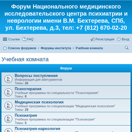
Форум Национального медицинского
исследовательского центра психиатрии и
неврологии имени В.М. Бехтерева, СПб,
ул. Бехтерева, д.3, тел: +7 (812) 670-02-20
Ссылки
FAQ
Регистрация
Вход
Список форумов
Форумы института
Учебная комната
ои
Учебная комната
ск
Форум
Вопросы поступления
Информация для абитуриентов
Темы:
26
Психотерапия
Учебные программы по специальности "Психотерапия"
Темы:
8
Медицинская психология
Учебные программы по специализации "Медицинская психология"
Темы:
29
Психиатрия
Учебные программы по специализации "Психиатрия"
Темы:
5
Психиатрия-наркология