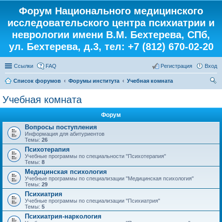
Форум Национального медицинского
исследовательского центра психиатрии и
неврологии имени В.М. Бехтерева, СПб,
ул. Бехтерева, д.3, тел: +7 (812) 670-02-20
Ссылки
FAQ
Регистрация
Вход
Список форумов
Форумы института
Учебная комната
ои
Учебная комната
ск
Форум
Вопросы поступления
Информация для абитуриентов
Темы:
26
Психотерапия
Учебные программы по специальности "Психотерапия"
Темы:
8
Медицинская психология
Учебные программы по специализации "Медицинская психология"
Темы:
29
Психиатрия
Учебные программы по специализации "Психиатрия"
Темы:
5
Психиатрия-наркология