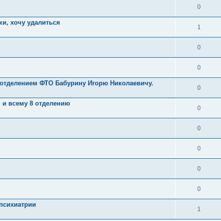
0
ки, хочу удалиться
1
0
0
 отделением ФТО Бабурину Игорю Николаевичу.
0
 и всему 8 отделению
0
0
0
0
0
психиатрии
1