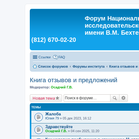
Форум Националь
исследовательск
имени В.М. Бехтер
(812) 670-02-20
Ссылки
FAQ
Список форумов
Форумы института
Книга отзывов и
Книга отзывов и предложений
Модератор:
Осадчий Г.В.
Новая тема
ТЕМЫ
Жалоба
Юлия 79
» 05 дек 2023, 16:12
Здравствуйте
Осадчий Г.В.
» 04 сен 2025, 11:20