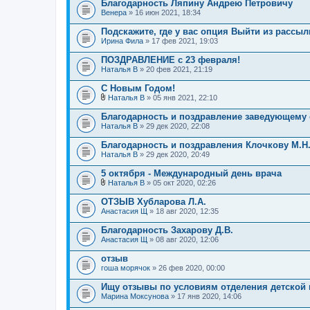
Благодарность Ляпину Андрею Петровичу
Венера
» 16 июн 2021, 18:34
Подскажите, где у вас опция Выйти из рассыл
Ирина Фила
» 17 фев 2021, 19:03
ПОЗДРАВЛЕНИЕ с 23 февраля!
Наталья В
» 20 фев 2021, 21:19
С Новым Годом!
Наталья В
» 05 янв 2021, 22:10
В
л
Благодарность и поздравление заведующему
о
Наталья В
» 29 дек 2020, 22:08
ж
е
Благодарность и поздравления Клочкову М.Н.
н
Наталья В
и
» 29 дек 2020, 20:49
я
5 октября - Международный день врача
Наталья В
» 05 окт 2020, 02:26
В
л
ОТЗЫВ Хубларова Л.А.
о
Анастасия Щ
» 18 авг 2020, 12:35
ж
е
Благодарность Захарову Д.В.
н
Анастасия Щ
и
» 08 авг 2020, 12:06
я
отзыв
гоша морячок
» 26 фев 2020, 00:00
Ищу отзывы по условиям отделения детской 
Марина Моксунова
» 17 янв 2020, 14:06