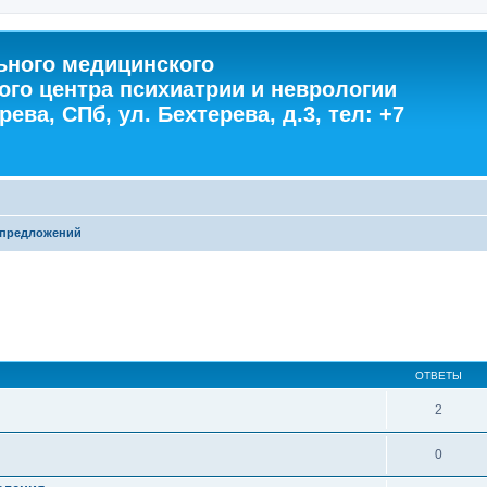
ного медицинского
ого центра психиатрии и неврологии
ева, СПб, ул. Бехтерева, д.3, тел: +7
 предложений
ОТВЕТЫ
2
0