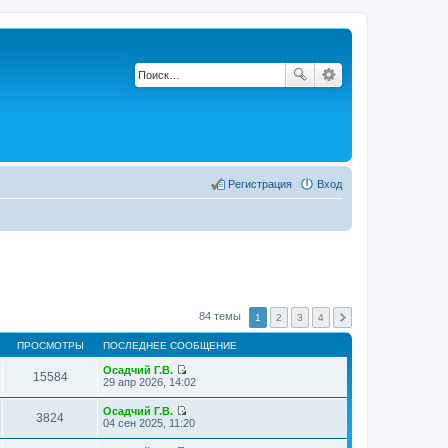
Регистрация
Вход
84 темы
1
2
3
4
ПРОСМОТРЫ
ПОСЛЕДНЕЕ СООБЩЕНИЕ
Осадчий Г.В.
15584
П
29 апр 2026, 14:02
е
р
Осадчий Г.В.
е
3824
П
04 сен 2025, 11:20
й
е
т
р