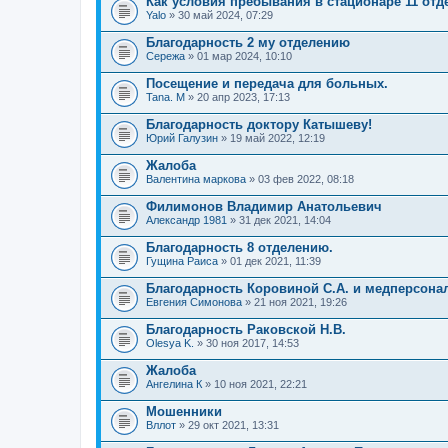
Как условия пребывания в стационаре 11 отд
Yalo
» 30 май 2024, 07:29
Благодарность 2 му отделению
Сережа
» 01 мар 2024, 10:10
Посещение и передача для больных.
Tana. M
» 20 апр 2023, 17:13
Благодарность доктору Катышеву!
Юрий Галузин
» 19 май 2022, 12:19
Жалоба
Валентина маркова
» 03 фев 2022, 08:18
Филимонов Владимир Анатольевич
Александр 1981
» 31 дек 2021, 14:04
Благодарность 8 отделению.
Гущина Раиса
» 01 дек 2021, 11:39
Благодарность Коровиной С.А. и медперсонал
Евгения Симонова
» 21 ноя 2021, 19:26
Благодарность Раковской Н.В.
Olesya K.
» 30 ноя 2017, 14:53
Жалоба
Ангелина К
» 10 ноя 2021, 22:21
Мошенники
Вллот
» 29 окт 2021, 13:31