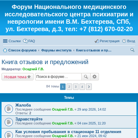
Форум Национального медицинского
исследовательского центра психиатрии и
неврологии имени В.М. Бехтерева, СПб,
ул. Бехтерева, д.3, тел: +7 (812) 670-02-20
Ссылки
FAQ
Регистрация
Вход
Список форумов
Форумы института
Книга отзывов и предложений
ои
Книга отзывов и предложений
ск
Модератор:
Осадчий Г.В.
Новая тема
84 темы
1
2
3
4
Темы
Жалоба
Последнее сообщение
Осадчий Г.В.
«
29 апр 2026, 14:02
Ответы:
2
Здравствуйте
Последнее сообщение
Осадчий Г.В.
«
04 сен 2025, 11:20
Как условия пребывания в стационаре 11 отделения
Последнее сообщение
Осадчий Г.В.
«
21 июн 2024, 09:42