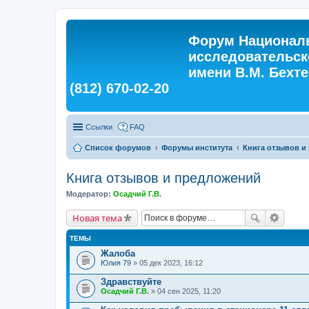
Форум Националь
исследовательск
имени В.М. Бехтер
(812) 670-02-20
Ссылки
FAQ
Список форумов
Форумы института
Книга отзывов и
Книга отзывов и предложений
Модератор:
Осадчий Г.В.
Новая тема
ТЕМЫ
Жалоба
Юлия 79
» 05 дек 2023, 16:12
Здравствуйте
Осадчий Г.В.
» 04 сен 2025, 11:20