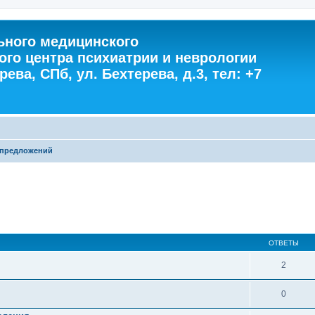
ного медицинского
ого центра психиатрии и неврологии
ева, СПб, ул. Бехтерева, д.3, тел: +7
 предложений
ОТВЕТЫ
2
0