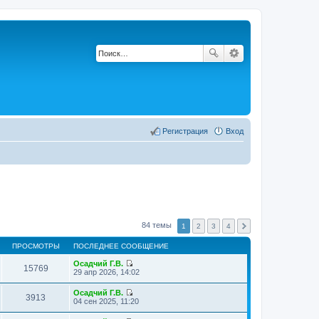
Регистрация
Вход
84 темы
1
2
3
4
ПРОСМОТРЫ
ПОСЛЕДНЕЕ СООБЩЕНИЕ
Осадчий Г.В.
15769
П
29 апр 2026, 14:02
е
р
Осадчий Г.В.
е
3913
П
04 сен 2025, 11:20
й
е
т
р