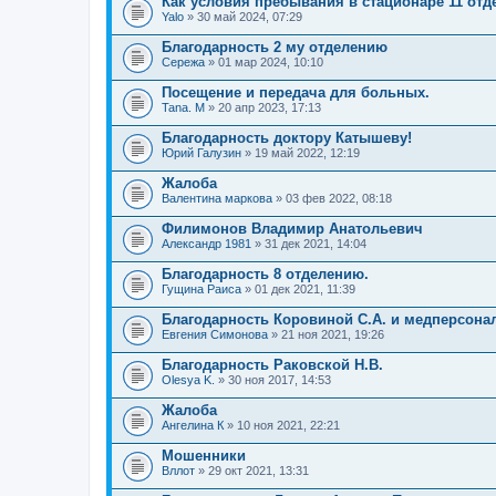
Как условия пребывания в стационаре 11 отд
Yalo
» 30 май 2024, 07:29
Благодарность 2 му отделению
Сережа
» 01 мар 2024, 10:10
Посещение и передача для больных.
Tana. M
» 20 апр 2023, 17:13
Благодарность доктору Катышеву!
Юрий Галузин
» 19 май 2022, 12:19
Жалоба
Валентина маркова
» 03 фев 2022, 08:18
Филимонов Владимир Анатольевич
Александр 1981
» 31 дек 2021, 14:04
Благодарность 8 отделению.
Гущина Раиса
» 01 дек 2021, 11:39
Благодарность Коровиной С.А. и медперсонал
Евгения Симонова
» 21 ноя 2021, 19:26
Благодарность Раковской Н.В.
Olesya K.
» 30 ноя 2017, 14:53
Жалоба
Ангелина К
» 10 ноя 2021, 22:21
Мошенники
Вллот
» 29 окт 2021, 13:31