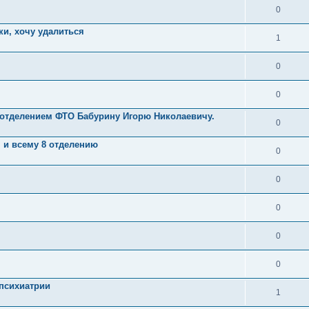
0
ки, хочу удалиться
1
0
0
 отделением ФТО Бабурину Игорю Николаевичу.
0
 и всему 8 отделению
0
0
0
0
0
психиатрии
1