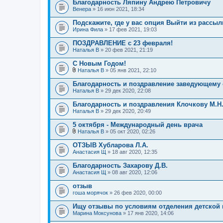
Благодарность Ляпину Андрею Петровичу
Венера
» 16 июн 2021, 18:34
Подскажите, где у вас опция Выйти из рассыл
Ирина Фила
» 17 фев 2021, 19:03
ПОЗДРАВЛЕНИЕ с 23 февраля!
Наталья В
» 20 фев 2021, 21:19
С Новым Годом!
Наталья В
» 05 янв 2021, 22:10
В
л
Благодарность и поздравление заведующему
о
Наталья В
» 29 дек 2020, 22:08
ж
е
Благодарность и поздравления Клочкову М.Н.
н
Наталья В
и
» 29 дек 2020, 20:49
я
5 октября - Международный день врача
Наталья В
» 05 окт 2020, 02:26
В
л
ОТЗЫВ Хубларова Л.А.
о
Анастасия Щ
» 18 авг 2020, 12:35
ж
е
Благодарность Захарову Д.В.
н
Анастасия Щ
и
» 08 авг 2020, 12:06
я
отзыв
гоша морячок
» 26 фев 2020, 00:00
Ищу отзывы по условиям отделения детской 
Марина Моксунова
» 17 янв 2020, 14:06