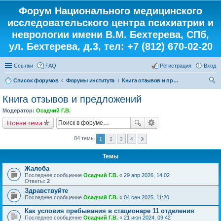
Форум Национального медицинского
исследовательского центра психиатрии и
неврологии имени В.М. Бехтерева, СПб,
ул. Бехтерева, д.3, тел: +7 (812) 670-02-20
Ссылки
FAQ
Регистрация
Вход
Список форумов
Форумы института
Книга отзывов и предложений
ои
Книга отзывов и предложений
ск
Модератор:
Осадчий Г.В.
Новая тема
84 темы
1
2
3
4
Темы
Жалоба
Последнее сообщение
Осадчий Г.В.
«
29 апр 2026, 14:02
Ответы:
2
Здравствуйте
Последнее сообщение
Осадчий Г.В.
«
04 сен 2025, 11:20
Как условия пребывания в стационаре 11 отделения
Последнее сообщение
Осадчий Г.В.
«
21 июн 2024, 09:42