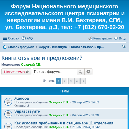
Форум Национального медицинского
исследовательского центра психиатрии и
неврологии имени В.М. Бехтерева, СПб,
ул. Бехтерева, д.3, тел: +7 (812) 670-02-20
Ссылки
FAQ
Регистрация
Вход
Список форумов
Форумы института
Книга отзывов и предложений
ои
Книга отзывов и предложений
ск
Модератор:
Осадчий Г.В.
Новая тема
84 темы
1
2
3
4
Темы
Жалоба
Последнее сообщение
Осадчий Г.В.
«
29 апр 2026, 14:02
Ответы:
2
Здравствуйте
Последнее сообщение
Осадчий Г.В.
«
04 сен 2025, 11:20
Как условия пребывания в стационаре 11 отделения
Последнее сообщение
Осадчий Г.В.
«
21 июн 2024, 09:42