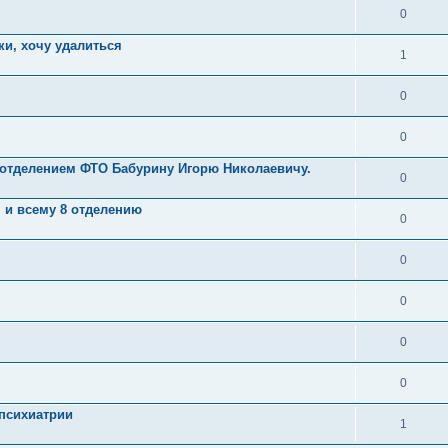
0
ки, хочу удалиться
1
0
0
 отделением ФТО Бабурину Игорю Николаевичу.
0
 и всему 8 отделению
0
0
0
0
0
психиатрии
1