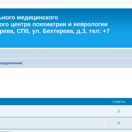
ного медицинского
ого центра психиатрии и неврологии
ева, СПб, ул. Бехтерева, д.3, тел: +7
 предложений
ОТВЕТЫ
2
0