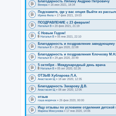
Благодарность Ляпину Андрею Петровичу
Венера
» 16 июн 2021, 18:34
Подскажите, где у вас опция Выйти из рассыл
Ирина Фила
» 17 фев 2021, 19:03
ПОЗДРАВЛЕНИЕ с 23 февраля!
Наталья В
» 20 фев 2021, 21:19
С Новым Годом!
Наталья В
» 05 янв 2021, 22:10
В
л
Благодарность и поздравление заведующему
о
Наталья В
» 29 дек 2020, 22:08
ж
е
Благодарность и поздравления Клочкову М.Н.
н
Наталья В
и
» 29 дек 2020, 20:49
я
5 октября - Международный день врача
Наталья В
» 05 окт 2020, 02:26
В
л
ОТЗЫВ Хубларова Л.А.
о
Анастасия Щ
» 18 авг 2020, 12:35
ж
е
Благодарность Захарову Д.В.
н
Анастасия Щ
и
» 08 авг 2020, 12:06
я
отзыв
гоша морячок
» 26 фев 2020, 00:00
Ищу отзывы по условиям отделения детской 
Марина Моксунова
» 17 янв 2020, 14:06