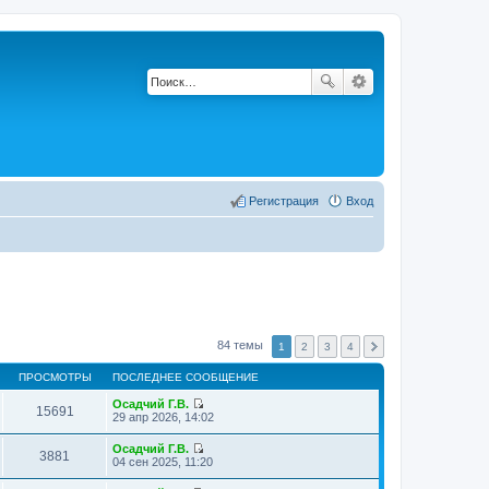
Регистрация
Вход
84 темы
1
2
3
4
ПРОСМОТРЫ
ПОСЛЕДНЕЕ СООБЩЕНИЕ
Осадчий Г.В.
15691
П
29 апр 2026, 14:02
е
р
Осадчий Г.В.
е
3881
П
04 сен 2025, 11:20
й
е
т
р