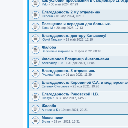
Как условия пребывания в стационаре 11 отд
Yalo
» 30 май 2024, 07:29
Благодарность 2 му отделению
Сережа
» 01 мар 2024, 10:10
Посещение и передача для больных.
Tana. M
» 20 апр 2023, 17:13
Благодарность доктору Катышеву!
Юрий Галузин
» 19 май 2022, 12:19
Жалоба
Валентина маркова
» 03 фев 2022, 08:18
Филимонов Владимир Анатольевич
Александр 1981
» 31 дек 2021, 14:04
Благодарность 8 отделению.
Гущина Раиса
» 01 дек 2021, 11:39
Благодарность Коровиной С.А. и медперсонал
Евгения Симонова
» 21 ноя 2021, 19:26
Благодарность Раковской Н.В.
Olesya K.
» 30 ноя 2017, 14:53
Жалоба
Ангелина К
» 10 ноя 2021, 22:21
Мошенники
Вллот
» 29 окт 2021, 13:31