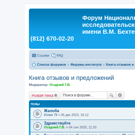
Форум Националь
исследовательск
имени В.М. Бехтер
(812) 670-02-20
Ссылки
FAQ
Список форумов
Форумы института
Книга отзывов и
Книга отзывов и предложений
Модератор:
Осадчий Г.В.
Новая тема
ТЕМЫ
Жалоба
Юлия 79
» 05 дек 2023, 16:12
Здравствуйте
Осадчий Г.В.
» 04 сен 2025, 11:20