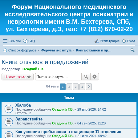
Форум Национального медицинского
исследовательского центра психиатрии и
неврологии имени В.М. Бехтерева, СПб,
ул. Бехтерева, д.3, тел: +7 (812) 670-02-20
Ссылки
FAQ
Регистрация
Вход
Список форумов
Форумы института
Книга отзывов и предложений
ои
Книга отзывов и предложений
ск
Модератор:
Осадчий Г.В.
Новая тема
84 темы
1
2
3
4
Темы
Жалоба
Последнее сообщение
Осадчий Г.В.
«
29 апр 2026, 14:02
Ответы:
2
Здравствуйте
Последнее сообщение
Осадчий Г.В.
«
04 сен 2025, 11:20
Как условия пребывания в стационаре 11 отделения
Последнее сообщение
Осадчий Г.В.
«
21 июн 2024, 09:42