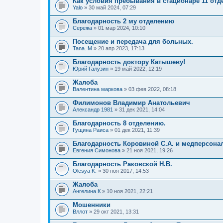
Как условия пребывания в стационаре 11 отд
Yalo
» 30 май 2024, 07:29
Благодарность 2 му отделению
Сережа
» 01 мар 2024, 10:10
Посещение и передача для больных.
Tana. M
» 20 апр 2023, 17:13
Благодарность доктору Катышеву!
Юрий Галузин
» 19 май 2022, 12:19
Жалоба
Валентина маркова
» 03 фев 2022, 08:18
Филимонов Владимир Анатольевич
Александр 1981
» 31 дек 2021, 14:04
Благодарность 8 отделению.
Гущина Раиса
» 01 дек 2021, 11:39
Благодарность Коровиной С.А. и медперсонал
Евгения Симонова
» 21 ноя 2021, 19:26
Благодарность Раковской Н.В.
Olesya K.
» 30 ноя 2017, 14:53
Жалоба
Ангелина К
» 10 ноя 2021, 22:21
Мошенники
Вллот
» 29 окт 2021, 13:31