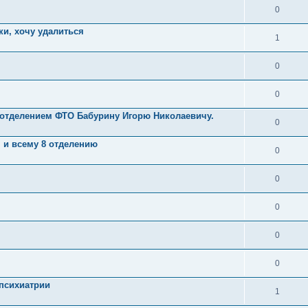
0
ки, хочу удалиться
1
0
0
 отделением ФТО Бабурину Игорю Николаевичу.
0
 и всему 8 отделению
0
0
0
0
0
психиатрии
1