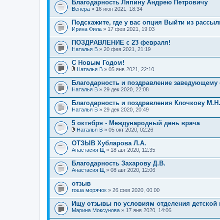
Благодарность Ляпину Андрею Петровичу
Венера
» 16 июн 2021, 18:34
Подскажите, где у вас опция Выйти из рассыл
Ирина Фила
» 17 фев 2021, 19:03
ПОЗДРАВЛЕНИЕ с 23 февраля!
Наталья В
» 20 фев 2021, 21:19
С Новым Годом!
Наталья В
» 05 янв 2021, 22:10
В
л
Благодарность и поздравление заведующему
о
Наталья В
» 29 дек 2020, 22:08
ж
е
Благодарность и поздравления Клочкову М.Н.
н
Наталья В
и
» 29 дек 2020, 20:49
я
5 октября - Международный день врача
Наталья В
» 05 окт 2020, 02:26
В
л
ОТЗЫВ Хубларова Л.А.
о
Анастасия Щ
» 18 авг 2020, 12:35
ж
е
Благодарность Захарову Д.В.
н
Анастасия Щ
и
» 08 авг 2020, 12:06
я
отзыв
гоша морячок
» 26 фев 2020, 00:00
Ищу отзывы по условиям отделения детской 
Марина Моксунова
» 17 янв 2020, 14:06