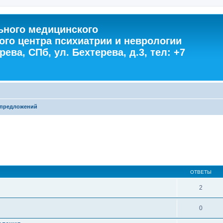
ного медицинского
ого центра психиатрии и неврологии
ева, СПб, ул. Бехтерева, д.3, тел: +7
 предложений
ОТВЕТЫ
2
0