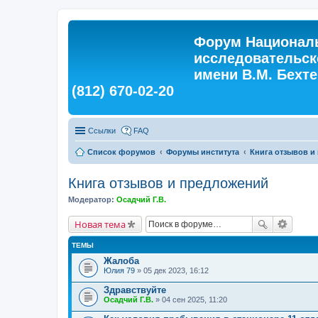
Форум Националь
исследовательск
имени В.М. Бехтер
(812) 670-02-20
Ссылки
FAQ
Список форумов
Форумы института
Книга отзывов и
Книга отзывов и предложений
Модератор:
Осадчий Г.В.
Новая тема
ТЕМЫ
Жалоба
Юлия 79
» 05 дек 2023, 16:12
Здравствуйте
Осадчий Г.В.
» 04 сен 2025, 11:20