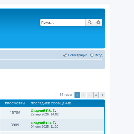
Регистрация
Вход
84 темы
1
2
3
4
ПРОСМОТРЫ
ПОСЛЕДНЕЕ СООБЩЕНИЕ
Осадчий Г.В.
15756
П
29 апр 2026, 14:02
е
р
Осадчий Г.В.
е
3909
П
04 сен 2025, 11:20
й
е
т
р