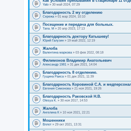
Как условия пребывания в стационаре 11 отд
Yalo
» 30 май 2024, 07:29
Благодарность 2 му отделению
Сережа
» 01 мар 2024, 10:10
Посещение и передача для больных.
Tana. M
» 20 апр 2023, 17:13
Благодарность доктору Катышеву!
Юрий Галузин
» 19 май 2022, 12:19
Жалоба
Валентина маркова
» 03 фев 2022, 08:18
Филимонов Владимир Анатольевич
Александр 1981
» 31 дек 2021, 14:04
Благодарность 8 отделению.
Гущина Раиса
» 01 дек 2021, 11:39
Благодарность Коровиной С.А. и медперсонал
Евгения Симонова
» 21 ноя 2021, 19:26
Благодарность Раковской Н.В.
Olesya K.
» 30 ноя 2017, 14:53
Жалоба
Ангелина К
» 10 ноя 2021, 22:21
Мошенники
Вллот
» 29 окт 2021, 13:31