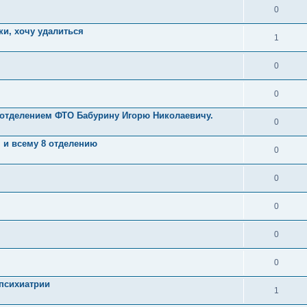
0
ки, хочу удалиться
1
0
0
 отделением ФТО Бабурину Игорю Николаевичу.
0
 и всему 8 отделению
0
0
0
0
0
психиатрии
1