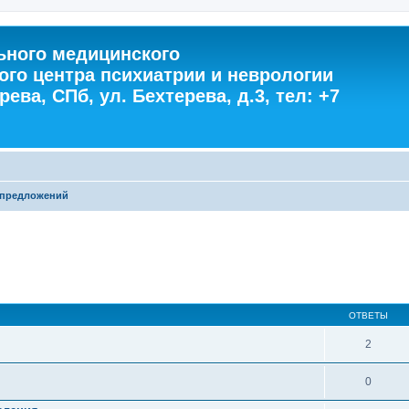
ного медицинского
ого центра психиатрии и неврологии
ева, СПб, ул. Бехтерева, д.3, тел: +7
 предложений
ОТВЕТЫ
2
0