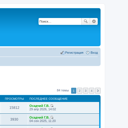
Регистрация
Вход
84 темы
1
2
3
4
ПРОСМОТРЫ
ПОСЛЕДНЕЕ СООБЩЕНИЕ
Осадчий Г.В.
15812
П
29 апр 2026, 14:02
е
р
Осадчий Г.В.
е
3930
П
04 сен 2025, 11:20
й
е
т
р