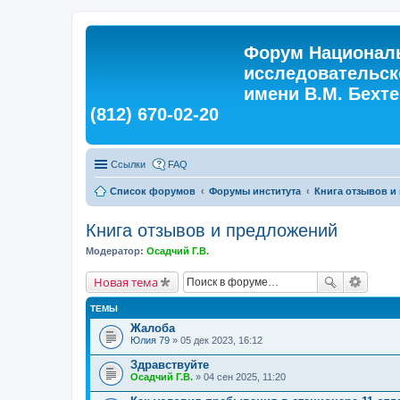
Форум Националь
исследовательск
имени В.М. Бехтер
(812) 670-02-20
Ссылки
FAQ
Список форумов
Форумы института
Книга отзывов и
Книга отзывов и предложений
Модератор:
Осадчий Г.В.
Новая тема
ТЕМЫ
Жалоба
Юлия 79
» 05 дек 2023, 16:12
Здравствуйте
Осадчий Г.В.
» 04 сен 2025, 11:20