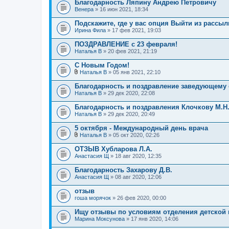
Благодарность Ляпину Андрею Петровичу
Венера
» 16 июн 2021, 18:34
Подскажите, где у вас опция Выйти из рассыл
Ирина Фила
» 17 фев 2021, 19:03
ПОЗДРАВЛЕНИЕ с 23 февраля!
Наталья В
» 20 фев 2021, 21:19
С Новым Годом!
Наталья В
» 05 янв 2021, 22:10
В
л
Благодарность и поздравление заведующему
о
Наталья В
» 29 дек 2020, 22:08
ж
е
Благодарность и поздравления Клочкову М.Н.
н
Наталья В
и
» 29 дек 2020, 20:49
я
5 октября - Международный день врача
Наталья В
» 05 окт 2020, 02:26
В
л
ОТЗЫВ Хубларова Л.А.
о
Анастасия Щ
» 18 авг 2020, 12:35
ж
е
Благодарность Захарову Д.В.
н
Анастасия Щ
и
» 08 авг 2020, 12:06
я
отзыв
гоша морячок
» 26 фев 2020, 00:00
Ищу отзывы по условиям отделения детской 
Марина Моксунова
» 17 янв 2020, 14:06