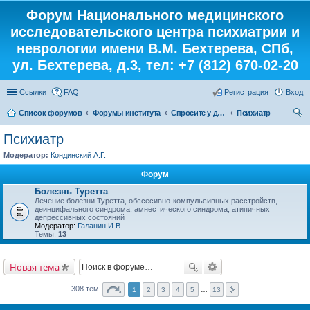
Форум Национального медицинского
исследовательского центра психиатрии и
неврологии имени В.М. Бехтерева, СПб,
ул. Бехтерева, д.3, тел: +7 (812) 670-02-20
Ссылки
FAQ
Регистрация
Вход
Список форумов
Форумы института
Спросите у доктора
Психиатр
ои
Психиатр
ск
Модератор:
Кондинский А.Г.
Форум
Болезнь Туретта
Лечение болезни Туретта, обссесивно-компульсивных расстройств,
деинцифального синдрома, амнестического синдрома, атипичных
депрессивных состояний
Модератор:
Галанин И.В.
Темы:
13
Новая тема
308 тем
1
2
3
4
5
…
13