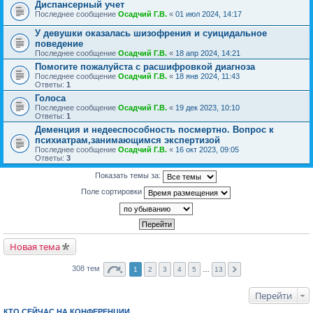
Диспансерный учет
Последнее сообщение
Осадчий Г.В.
«
01 июл 2024, 14:17
У девушки оказалась шизофрения и суицидальное
поведение
Последнее сообщение
Осадчий Г.В.
«
18 апр 2024, 14:21
Помогите пожалуйста с расшифровкой диагноза
Последнее сообщение
Осадчий Г.В.
«
18 янв 2024, 11:43
Ответы:
1
Голоса
Последнее сообщение
Осадчий Г.В.
«
19 дек 2023, 10:10
Ответы:
1
Деменция и недееспособность посмертно. Вопрос к
психиатрам,занимающимся экспертизой
Последнее сообщение
Осадчий Г.В.
«
16 окт 2023, 09:05
Ответы:
3
Показать темы за:
Поле сортировки
Новая тема
308 тем
1
2
3
4
5
…
13
Перейти
КТО СЕЙЧАС НА КОНФЕРЕНЦИИ