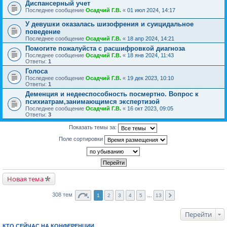
Диспансерный учет
Последнее сообщение
Осадчий Г.В.
«
01 июл 2024, 14:17
У девушки оказалась шизофрения и суицидальное
поведение
Последнее сообщение
Осадчий Г.В.
«
18 апр 2024, 14:21
Помогите пожалуйста с расшифровкой диагноза
Последнее сообщение
Осадчий Г.В.
«
18 янв 2024, 11:43
Ответы:
1
Голоса
Последнее сообщение
Осадчий Г.В.
«
19 дек 2023, 10:10
Ответы:
1
Деменция и недееспособность посмертно. Вопрос к
психиатрам,занимающимся экспертизой
Последнее сообщение
Осадчий Г.В.
«
16 окт 2023, 09:05
Ответы:
3
Показать темы за:
Поле сортировки
Новая тема
308 тем
1
2
3
4
5
…
13
Перейти
КТО СЕЙЧАС НА КОНФЕРЕНЦИИ