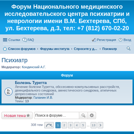
Форум Национального медицинского
исследовательского центра психиатрии и
неврологии имени В.М. Бехтерева, СПб,
ул. Бехтерева, д.3, тел: +7 (812) 670-02-20
Ссылки
FAQ
Регистрация
Вход
Список форумов
Форумы института
Спросите у доктора
Психиатр
ои
Психиатр
ск
Модератор:
Кондинский А.Г.
Форум
Болезнь Туретта
Лечение болезни Туретта, обссесивно-компульсивных расстройств,
деинцифального синдрома, амнестического синдрома, атипичных
депрессивных состояний
Модератор:
Галанин И.В.
Темы:
13
Новая тема
308 тем
1
2
3
4
5
…
13