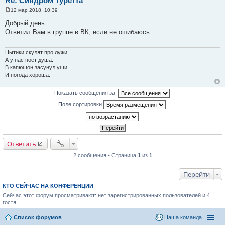
Re: Синдром Туретта
12 мар 2018, 10:39
С
о
Добрый день.
о
Ответил Вам в группе в ВК, если не ошибаюсь.
б
щ
е
н
Нытики скулят про лужи,
и
А у нас поет душа.
е
В капюшон засунул уши
И погода хороша.
Показать сообщения за:
Поле сортировки
Ответить
2 сообщения • Страница
1
из
1
Перейти
КТО СЕЙЧАС НА КОНФЕРЕНЦИИ
Сейчас этот форум просматривают: нет зарегистрированных пользователей и 4
гостя
Список форумов
Наша команда