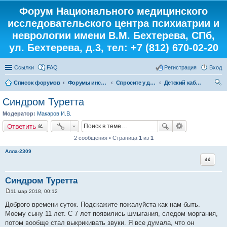
Форум Национального медицинского
исследовательского центра психиатрии и
неврологии имени В.М. Бехтерева, СПб,
ул. Бехтерева, д.3, тел: +7 (812) 670-02-20
Ссылки
FAQ
Регистрация
Вход
Список форумов
Форумы института
Спросите у доктора
Детский кабинет
ои
Синдром Туретта
ск
Модератор:
Макаров И.В.
Ответить
2 сообщения • Страница
1
из
1
Алла-2309
Цитата
Синдром Туретта
11 мар 2018, 00:12
С
о
Доброго времени суток. Подскажите пожалуйста как нам быть.
о
Моему сыну 11 лет. С 7 лет появились шмыгания, следом моргания,
б
щ
потом вообще стал выкрикивать звуки. Я все думала, что он
е