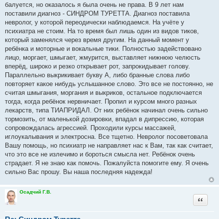
балуется, но оказалось я была очень не права. В 9 лет нам
н
и
поставили диагноз - СИНДРОМ ТУРЕТТА. Диагноз поставила
е
невролог, у которой переодически наблюдаемся. На учёте у
психиатра не стоим. На то время был лишь один из видов тиков,
который заменялся через время другим. На данный момент у
ребёнка и моторные и вокальные тики. Полностью задействовано
лицо, моргает, шмыгает, жмурится, выставляет нижнюю челюсть
вперёд, широко и резко открывает рот, запрокидывает голову.
Параллельно выкрикивает букву А, либо бранные слова либо
повторяет какое нибудь услышанное слово. Это все не постоянно, не
считая шмыгания, моргания и выкриков, остальное подключается
тогда, когда ребёнок нервничает. Пропил и курсом много разных
лекарств, типа ТИАПРИДАЛ. От них ребёнок начинал очень сильно
тормозить, от маленькой дозировки, впадал в дипрессию, которая
сопровождалась агрессией. Проходили курсы массажей,
иглоукалывания и электросна. Все тщетно. Невролог посоветовала
Вашу помощь, но психиатр не направляет нас к Вам, так как считает,
что это все не излечимо и бороться смысла нет. Ребёнок очень
страдает. Я не знаю как помочь. Пожалуйста помогите ему. Я очень
сильно Вас прошу. Вы наша последняя надежда!
Осадчий Г.В.
Цитата