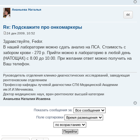
и
е
Ананьева Наталья
Цитата
Re: Подскажите про онкомаркеры
24 дек 2009, 10:52
С
о
Здравствуйте, Fedor.
о
В нашей лаборатории можно сдать анализ на ПСА. Стоимость с
б
щ
забором крови - 270 р. Прийти можно в лабораторию в любой день
е
(НАТОЩАК) с 8.00 до 10.00. При желании ответ можно получить на
н
и
Ваш телефон.
е
Руководитель отделения клинико-диагностических исследований, заведующая
рентгеновским отделением
Профессор кафедры лучевой диагностики СПб Медицинской Академии
им.И.И.Мечникова.
Доктор медицинских наук, врач-рентгенолог высшей категории
Ананьева Наталия Исаевна
Показать сообщения за:
Поле сортировки