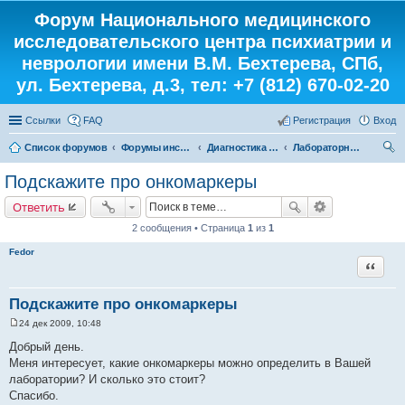
Форум Национального медицинского
исследовательского центра психиатрии и
неврологии имени В.М. Бехтерева, СПб,
ул. Бехтерева, д.3, тел: +7 (812) 670-02-20
Ссылки
FAQ
Регистрация
Вход
Список форумов
Форумы института
Диагностика от «А» до «Я»
Лабораторные исследования
ои
Подскажите про онкомаркеры
ск
Ответить
2 сообщения • Страница
1
из
1
Fedor
Цитата
Подскажите про онкомаркеры
24 дек 2009, 10:48
С
о
Добрый день.
о
Меня интересует, какие онкомаркеры можно определить в Вашей
б
щ
лаборатории? И сколько это стоит?
е
Спасибо.
н