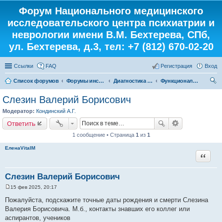
Форум Национального медицинского
исследовательского центра психиатрии и
неврологии имени В.М. Бехтерева, СПб,
ул. Бехтерева, д.3, тел: +7 (812) 670-02-20
Ссылки
FAQ
Регистрация
Вход
Список форумов
Форумы института
Диагностика от «А» до «Я»
Функциональные исследования
ои
Слезин Валерий Борисович
ск
Модератор:
Кондинский А.Г.
Ответить
1 сообщение • Страница
1
из
1
ЕленаVitalM
Цитата
Слезин Валерий Борисович
15 фев 2025, 20:17
С
о
Пожалуйста, подскажите точные даты рождения и смерти Слезина
о
Валерия Борисовича. М.б., контакты знавших его коллег или
б
щ
аспирантов, учеников
е