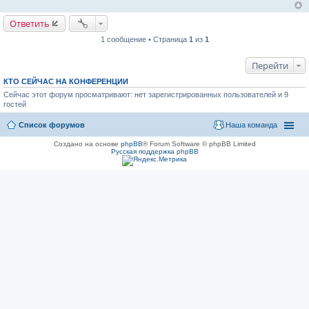
н
и
Ответить
е
1 сообщение • Страница
1
из
1
Перейти
КТО СЕЙЧАС НА КОНФЕРЕНЦИИ
Сейчас этот форум просматривают: нет зарегистрированных пользователей и 9
гостей
Список форумов
Наша команда
Создано на основе
phpBB
® Forum Software © phpBB Limited
Русская поддержка phpBB