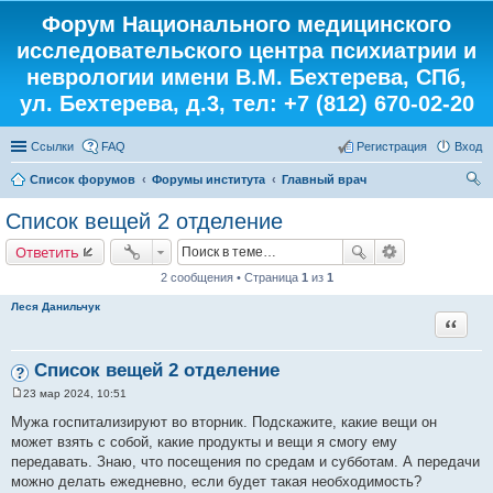
Форум Национального медицинского
исследовательского центра психиатрии и
неврологии имени В.М. Бехтерева, СПб,
ул. Бехтерева, д.3, тел: +7 (812) 670-02-20
Ссылки
FAQ
Регистрация
Вход
Список форумов
Форумы института
Главный врач
ои
Список вещей 2 отделение
ск
Ответить
2 сообщения • Страница
1
из
1
Леся Данильчук
Цитата
Список вещей 2 отделение
23 мар 2024, 10:51
С
о
Мужа госпитализируют во вторник. Подскажите, какие вещи он
о
может взять с собой, какие продукты и вещи я смогу ему
б
щ
передавать. Знаю, что посещения по средам и субботам. А передачи
е
можно делать ежедневно, если будет такая необходимость?
н