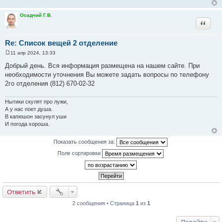
и
е
Осадчий Г.В.
Цитата
Re: Список вещей 2 отделение
11 апр 2024, 13:33
С
о
Добрый день. Вся информация размещена на нашем сайте. При
о
необходимости уточнения Вы можете задать вопросы по телефону
б
щ
2го отделения (812) 670-02-32
е
н
и
Нытики скулят про лужи,
е
А у нас поет душа.
В капюшон засунул уши
И погода хороша.
Показать сообщения за:
Поле сортировки
Ответить
2 сообщения • Страница
1
из
1