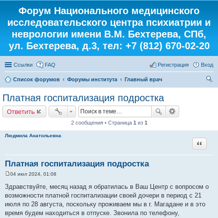
Форум Национального медицинского
исследовательского центра психиатрии и
неврологии имени В.М. Бехтерева, СПб,
ул. Бехтерева, д.3, тел: +7 (812) 670-02-20
Ссылки
FAQ
Регистрация
Вход
Список форумов
Форумы института
Главный врач
ои
Платная госпитализация подростка
ск
Ответить
2 сообщения • Страница
1
из
1
Людмила Анатольевна
Цитата
Платная госпитализация подростка
04 июл 2024, 01:08
С
о
Здравствуйте, месяц назад я обратилась в Ваш Центр с вопросом о
о
возможности платной госпитализации своей дочери в период с 21
б
щ
июля по 28 августа, поскольку проживаем мы в г. Магадане и в это
е
время будем находиться в отпуске. Звонила по телефону,
н