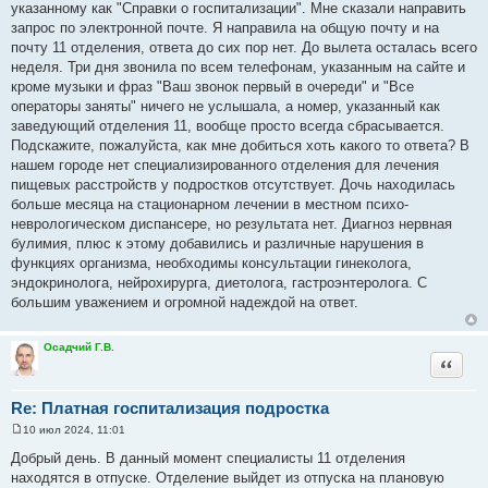
и
указанному как "Справки о госпитализации". Мне сказали направить
е
запрос по электронной почте. Я направила на общую почту и на
почту 11 отделения, ответа до сих пор нет. До вылета осталась всего
неделя. Три дня звонила по всем телефонам, указанным на сайте и
кроме музыки и фраз "Ваш звонок первый в очереди" и "Все
операторы заняты" ничего не услышала, а номер, указанный как
заведующий отделения 11, вообще просто всегда сбрасывается.
Подскажите, пожалуйста, как мне добиться хоть какого то ответа? В
нашем городе нет специализированного отделения для лечения
пищевых расстройств у подростков отсутствует. Дочь находилась
больше месяца на стационарном лечении в местном психо-
неврологическом диспансере, но результата нет. Диагноз нервная
булимия, плюс к этому добавились и различные нарушения в
функциях организма, необходимы консультации гинеколога,
эндокринолога, нейрохирурга, диетолога, гастроэнтеролога. С
большим уважением и огромной надеждой на ответ.
Осадчий Г.В.
Цитата
Re: Платная госпитализация подростка
10 июл 2024, 11:01
С
о
Добрый день. В данный момент специалисты 11 отделения
о
находятся в отпуске. Отделение выйдет из отпуска на плановую
б