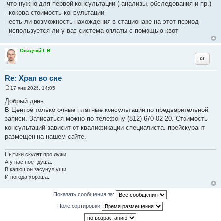
и
-что нужно для первой консультации ( анализы, обследования и пр.)
е
- кокова стоимость консультации
- есть ли возможность нахождения в стационаре на этот период
- используется ли у вас система оплаты с помощью квот
Осадчий Г.В.
Цитата
Re: Храп во сне
17 янв 2025, 14:05
С
о
Добрый день.
о
В Центре только очные платные консультации по предварительной
б
щ
записи. Записаться можно по телефону (812) 670-02-20. Стоимость
е
консультаций зависит от квалификации специалиста. прейскурант
н
и
размещен на нашем сайте.
е
Нытики скулят про лужи,
А у нас поет душа.
В капюшон засунул уши
И погода хороша.
Показать сообщения за:
Поле сортировки