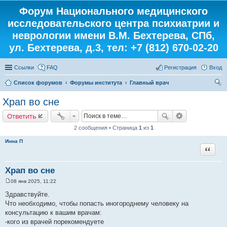
Форум Национального медицинского
исследовательского центра психиатрии и
неврологии имени В.М. Бехтерева, СПб,
ул. Бехтерева, д.3, тел: +7 (812) 670-02-20
Ссылки
FAQ
Регистрация
Вход
Список форумов
Форумы института
Главный врач
ои
Храп во сне
ск
Ответить
2 сообщения • Страница
1
из
1
Инна П
Цитата
Храп во сне
08 янв 2025, 11:22
С
о
Здравствуйте.
о
Что необходимо, чтобы попасть иногороднему человеку на
б
щ
консультацию к вашим врачам:
е
-кого из врачей порекомендуете
н