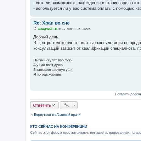
- есть ли возможность нахождения в стационаре на это
- используется ли у вас система оплаты с помощью кв
Re: Храп во сне
Осадчий Г.В.
»
17 янв 2025, 14:05
С
о
Добрый день.
о
В Центре только очные платные консультации по предв
б
щ
консультаций зависит от квалификации специалиста. п
е
н
и
Нытики скулят про лужи,
е
А у нас поет душа.
В капюшон засунул уши
И погода хороша.
Показать сообщ
Ответить
Вернуться в «Главный врач»
КТО СЕЙЧАС НА КОНФЕРЕНЦИИ
Сейчас этот форум просматривают: нет зарегистрированных пользо