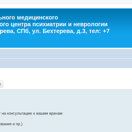
ного медицинского
ого центра психиатрии и неврологии
ева, СПб, ул. Бехтерева, д.3, тел: +7
у на консультацию к вашим врачам:
вания и пр.)