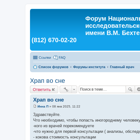
Форум Националь
исследовательск
имени В.М. Бехтер
(812) 670-02-20
Ссылки
FAQ
Список форумов
Форумы института
Главный врач
Храп во сне
Ответить
Храп во сне
Инна П
»
08 янв 2025, 11:22
С
о
Здравствуйте.
о
Что необходимо, чтобы попасть иногороднему человек
б
щ
-кого из врачей порекомендуете
е
-что нужно для первой консультации ( анализы, обследо
н
и
- кокова стоимость консультации
е