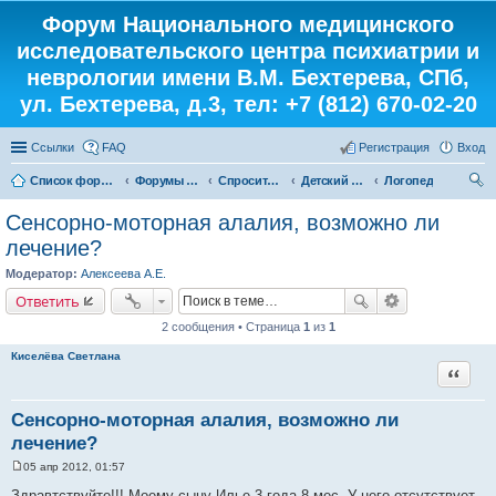
Форум Национального медицинского
исследовательского центра психиатрии и
неврологии имени В.М. Бехтерева, СПб,
ул. Бехтерева, д.3, тел: +7 (812) 670-02-20
Ссылки
FAQ
Регистрация
Вход
Список форумов
Форумы института
Спросите у доктора
Детский кабинет
Логопед
ои
Сенсорно-моторная алалия, возможно ли
ск
лечение?
Модератор:
Алексеева А.Е.
Ответить
2 сообщения • Страница
1
из
1
Киселёва Светлана
Цитата
Сенсорно-моторная алалия, возможно ли
лечение?
05 апр 2012, 01:57
С
о
Здравтствуйте!!! Моему сыну Илье 3 года 8 мес. У него отсутствует