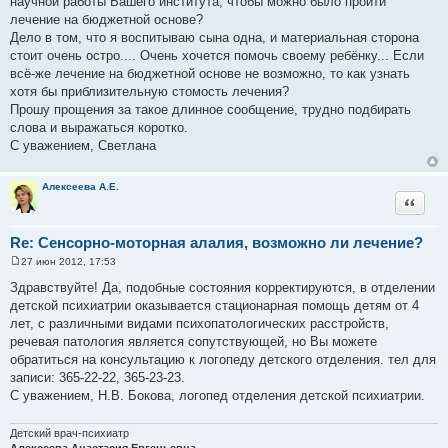
научной работы Вашего института, чтобы можно было пройти
лечение на бюджетной основе?
Дело в том, что я воспитываю сына одна, и материальная сторона
стоит очень остро.... Очень хочется помочь своему ребёнку... Если
всё-же лечение на бюджетной основе не возможно, то как узнать
хотя бы приблизительную стомость лечения?
Прошу прощения за такое длинное сообщение, трудно подбирать
слова и выражаться коротко.
С уважением, Светлана
Алексеева А.Е.
Цитата
Re: Сенсорно-моторная алалия, возможно ли лечение?
27 июн 2012, 17:53
С
о
Здравствуйте! Да, подобные состояния корректируются, в отделении
о
детской психиатрии оказывается стационарная помощь детям от 4
б
щ
лет, с различными видами психопатологических расстройств,
е
речевая патология является сопутствующей, но Вы можете
н
и
обратиться на консультацию к логопеду детского отделения. тел для
е
записи: 365-22-22, 365-23-23.
С уважением, Н.В. Бокова, логопед отделения детской психиатрии.
Детский врач-психиатр
Алексеева Анастасия Евгеньевна