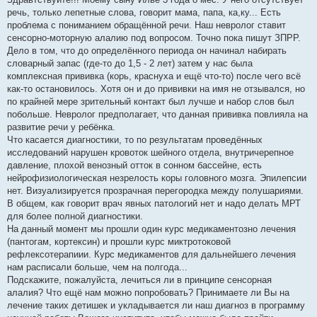
о
речь, только лепетные слова, говорит мама, папа, ка,ку... Есть
б
щ
проблема с пониманием обращённой речи. Наш невролог ставит
е
сенсорно-моторную алалию под вопросом. Точно пока пишут ЗПРР.
н
и
Дело в том, что до определённого периода он начинал набирать
е
словарный запас (где-то до 1,5 - 2 лет) затем у нас была
комплексная прививка (корь, краснуха и ещё что-то) после чего всё
как-то остановилось. Хотя он и до прививки на имя не отзывался, но
по крайней мере зрительный контакт был лучше и набор слов был
побольше. Невролог предполагает, что данная прививка повлияла на
развитие речи у ребёнка.
Что касается диагностики, то по результатам проведённых
исследований нарушен кровоток шейного отдела, внутричерепное
давление, плохой венозный отток в сонном бассейне, есть
нейрофизиологическая незрелость коры головного мозга. Эпилепсии
нет. Визуализируется прозрачная перегородка между полушариями.
В общем, как говорит врач явных патологий нет и надо делать МРТ
для более полной диагностики.
На данный момент мы прошли один курс медикаментозно лечения
(пантогам, кортексин) и прошли курс миктротоковой
рефлексотерапиии. Курс медикаментов для дальнейшего лечения
нам расписали больше, чем на полгода...
Подскажите, пожалуйста, лечиться ли в принципе сенсорная
алалия? Что ещё нам можно попробовать? Принимаете ли Вы на
лечение таких детишек и укладывается ли наш диагноз в программу