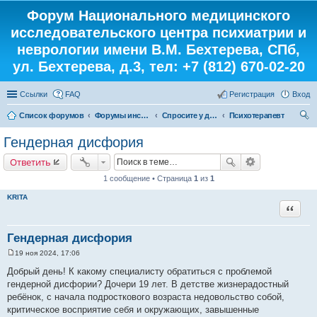
Форум Национального медицинского
исследовательского центра психиатрии и
неврологии имени В.М. Бехтерева, СПб,
ул. Бехтерева, д.3, тел: +7 (812) 670-02-20
Ссылки
FAQ
Регистрация
Вход
Список форумов
Форумы института
Спросите у доктора
Психотерапевт
ои
Гендерная дисфория
ск
Ответить
1 сообщение • Страница
1
из
1
KRITA
Цитата
Гендерная дисфория
19 ноя 2024, 17:06
С
о
Добрый день! К какому специалисту обратиться с проблемой
о
гендерной дисфории? Дочери 19 лет. В детстве жизнерадостный
б
щ
ребёнок, с начала подросткового возраста недовольство собой,
е
критическое восприятие себя и окружающих, завышенные
н