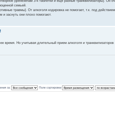
отворное (фенезепам 3-4 таблетки и еще разные транквилизаторы). Он оч
ноценной семьей.
ртивные травмы). От алкоголя кодировка не помогает, т.к. под действием
 и заснуть они плохо помогают.
!
чее время. Но учитывая длительный прием алкоголя и транквилизаторов
ения за:
Поле сортировки