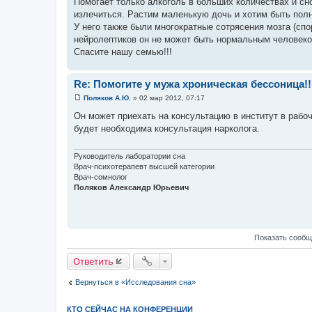
Помогает только алкоголь в больших количествах и сн
н
и
излечиться. Растим маленькую дочь и хотим быть пол
е
У него также были многократные сотрясения мозга (спо
нейролептиков он не может быть нормальным человеком
Спасите нашу семью!!!
Re: Помогите у мужа хроническая бессоница!!
Поляков А.Ю.
»
02 мар 2012, 07:17
С
о
Он может приехать на консультацию в институт в рабо
о
будет необходима консультация нарколога.
б
щ
е
н
Руководитель лаборатории сна
и
Врач-психотерапевт высшей категории
е
Врач-сомнолог
Поляков Александр Юрьевич
Показать сообщ
Ответить
Вернуться в «Исследования сна»
КТО СЕЙЧАС НА КОНФЕРЕНЦИИ