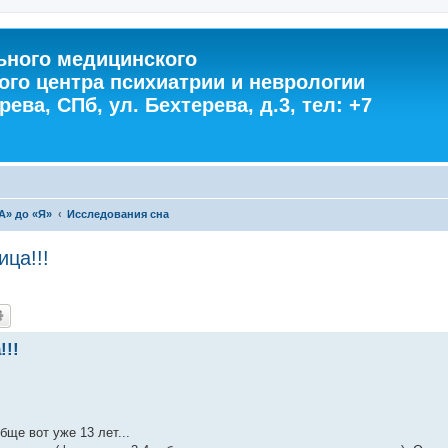
ного медицинского
ого центра психиатрии и неврологии
ева, СПб, ул. Бехтерева, д.3, тел: +7
А» до «Я»
Исследования сна
ца!!!
!!!
бще вот уже 13 лет...