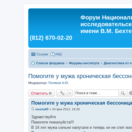
Форум Националь
исследовательск
имени В.М. Бехтер
(812) 670-02-20
Ссылки
FAQ
Список форумов
Форумы института
Диагностика от «
Помогите у мужа хроническая бессони
Модератор:
Поляков А.Ю.
Ответить
Помогите у мужа хроническая бессоница
masha85
»
24 фев 2012, 16:26
С
о
Здравствуйте
о
Помогите пожалуйста!!!
б
щ
В 14 лет мужа сильно напугали и теперь он не спит воо
е