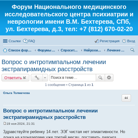
Форум Национального медицинского
исследовательского центра психиатрии и
неврологии имени В.М. Бехтерева, СПб,
ул. Бехтерева, д.3, тел: +7 (812) 670-02-20
Ссылки
FAQ
Регистрация
Вход
Список форумов
Форумы института
Спросите у доктора
Нейрохирург
Лечение экстрапирамидной паталогии
ои
Вопрос о интротимпальном лечении
ск
экстрапирамидных расстройств
Ответить
1 сообщение • Страница
1
из
1
Ольга Толмачева
Цитата
Вопрос о интротимпальном лечении
экстрапирамидных расстройств
19 ноя 2024, 21:31
С
о
Здравствуйте ребенку 14 лет. ЭЭГ чистая нет эпиактивности. Но
о
дочка на клоназепаме уже третий месяц, поставить диагноз
б