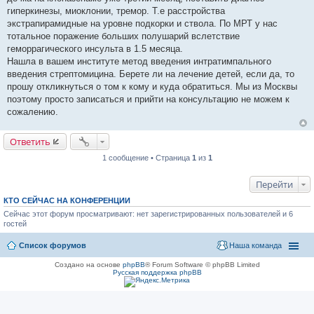
щ
гиперкинезы, миоклонии, тремор. Т.е расстройства
е
экстрапирамидные на уровне подкорки и ствола. По МРТ у нас
н
и
тотальное поражение больших полушарий вслетствие
е
геморрагического инсульта в 1.5 месяца.
Нашла в вашем институте метод введения интратимпального
введения стрептомицина. Берете ли на лечение детей, если да, то
прошу откликнуться о том к кому и куда обратиться. Мы из Москвы
поэтому просто записаться и прийти на консультацию не можем к
сожалению.
Ответить
1 сообщение • Страница
1
из
1
Перейти
КТО СЕЙЧАС НА КОНФЕРЕНЦИИ
Сейчас этот форум просматривают: нет зарегистрированных пользователей и 6
гостей
Список форумов
Наша команда
Создано на основе
phpBB
® Forum Software © phpBB Limited
Русская поддержка phpBB