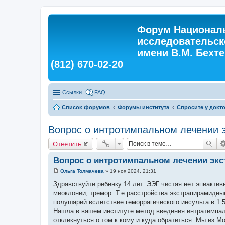
Форум Националь
исследовательск
имени В.М. Бехтер
(812) 670-02-20
Ссылки
FAQ
Список форумов
Форумы института
Спросите у докт
Вопрос о интротимпальном лечении 
Ответить
Вопрос о интротимпальном лечении эк
Ольга Толмачева
»
19 ноя 2024, 21:31
С
о
Здравствуйте ребенку 14 лет. ЭЭГ чистая нет эпиактив
о
миоклонии, тремор. Т.е расстройства экстрапирамидны
б
щ
полушарий вслетствие геморрагического инсульта в 1.
е
Нашла в вашем институте метод введения интратимпаль
н
и
откликнуться о том к кому и куда обратиться. Мы из 
е