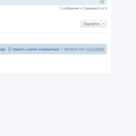
1 сообщение • Страница
1
из
1
Перейти
нда
Удалить cookies конференции
Часовой пояс:
UTC+03:00