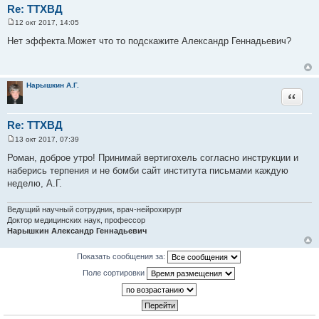
Re: ТТХВД
12 окт 2017, 14:05
С
о
Нет эффекта.Может что то подскажите Александр Геннадьевич?
о
б
щ
е
н
Нарышкин А.Г.
и
Цитата
е
Re: ТТХВД
13 окт 2017, 07:39
С
о
Роман, доброе утро! Принимай вертигохель согласно инструкции и
о
наберись терпения и не бомби сайт института письмами каждую
б
щ
неделю, А.Г.
е
н
и
Ведущий научный сотрудник, врач-нейрохирург
е
Доктор медицинских наук, профессор
Нарышкин Александр Геннадьевич
Показать сообщения за:
Поле сортировки