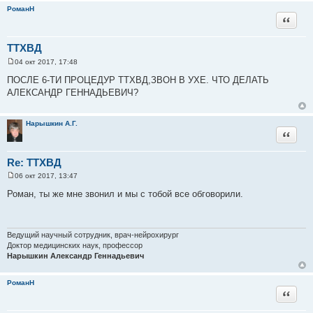
и
РоманН
е
Цитата
ТТХВД
04 окт 2017, 17:48
С
о
ПОСЛЕ 6-ТИ ПРОЦЕДУР ТТХВД,ЗВОН В УХЕ. ЧТО ДЕЛАТЬ
о
АЛЕКСАНДР ГЕННАДЬЕВИЧ?
б
щ
е
н
Нарышкин А.Г.
и
Цитата
е
Re: ТТХВД
06 окт 2017, 13:47
С
о
Роман, ты же мне звонил и мы с тобой все обговорили.
о
б
щ
е
н
Ведущий научный сотрудник, врач-нейрохирург
и
Доктор медицинских наук, профессор
е
Нарышкин Александр Геннадьевич
РоманН
Цитата