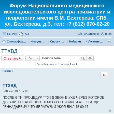
Форум Национального медицинского
исследовательского центра психиатрии и
неврологии имени В.М. Бехтерева, СПб,
ул. Бехтерева, д.3, тел: +7 (812) 670-02-20
Ссылки
FAQ
Регистрация
Вход
Список форумов
Форумы института
Спросите у доктора
Нейрохирург
Лечение экстрапирамидной паталогии
ои
ТТХВД
ск
Ответить
5 сообщений • Страница
1
из
1
РоманН
Цитата
ТТХВД
04 окт 2017, 17:36
С
о
ПОСЛЕ 6-ТИ ПРОЦЕДУР ТТХВД ЗВОН В УХЕ ЧЕРЕЗ КОТОРОЕ
о
ДЕЛАЛИ ТТХВД И СЛУХ НЕМНОГО СНИЗИЛСЯ.АЛЕКСАНДР
б
щ
ГЕННАДЬЕВИЧ ЧТО ДЕЛАТЬ?6-Й УКОЛ БЫЛ 15.09.17
е
н