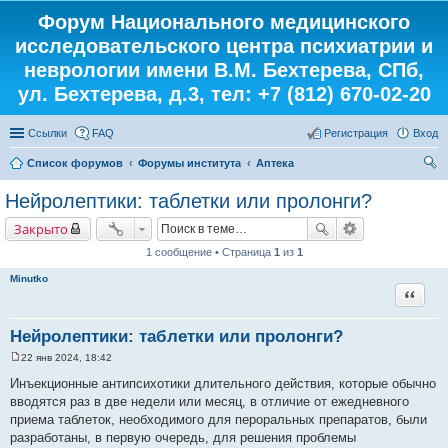
Форум Национального медицинского
исследовательского центра психиатрии и
неврологии имени В.М. Бехтерева, СПб,
ул. Бехтерева, д.3, тел: +7 (812) 670-02-20
Ссылки
FAQ
Регистрация
Вход
Список форумов
Форумы института
Аптека
ои
Нейролептики: таблетки или пролонги?
ск
Закрыто
1 сообщение • Страница
1
из
1
Minutko
Цитата
Нейролептики: таблетки или пролонги?
22 янв 2024, 18:42
С
о
Инъекционные антипсихотики длительного действия, которые обычно
о
вводятся раз в две недели или месяц, в отличие от ежедневного
б
щ
приема таблеток, необходимого для пероральных препаратов, были
е
разработаны, в первую очередь, для решения проблемы
н