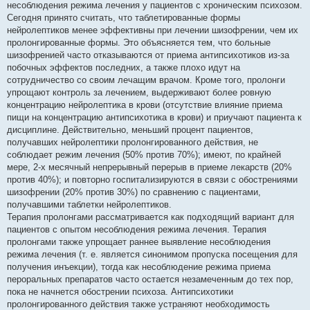
и
несоблюдения режима лечения у пациентов с хроническим психозом.
е
Сегодня принято считать, что таблетированные формы
нейролептиков менее эффективны при лечении шизофрении, чем их
пролонгированные формы. Это объясняется тем, что больные
шизофренией часто отказываются от приема антипсихотиков из-за
побочных эффектов последних, а также плохо идут на
сотрудничество со своим лечащим врачом. Кроме того, пролонги
упрощают контроль за лечением, выдерживают более ровную
концентрацию нейролептика в крови (отсутствие влияние приема
пищи на концентрацию антипсихотика в крови) и приучают пациента к
дисциплине. Действительно, меньший процент пациентов,
получавших нейролептики пролонгированного действия, не
соблюдает режим лечения (50% против 70%); имеют, по крайней
мере, 2-х месячный непрерывный перерыв в приеме лекарств (20%
против 40%); и повторно госпитализируются в связи с обострениями
шизофрении (20% против 30%) по сравнению с пациентами,
получавшими таблетки нейролептиков.
Терапия пролонгами рассматривается как подходящий вариант для
пациентов с опытом несоблюдения режима лечения. Терапия
пролонгами также упрощает раннее выявление несоблюдения
режима лечения (т. е. является синонимом пропуска посещения для
получения инъекции), тогда как несоблюдение режима приема
пероральных препаратов часто остается незамеченным до тех пор,
пока не начнется обострении психоза. Антипсихотики
пролонгированного действия также устраняют необходимость