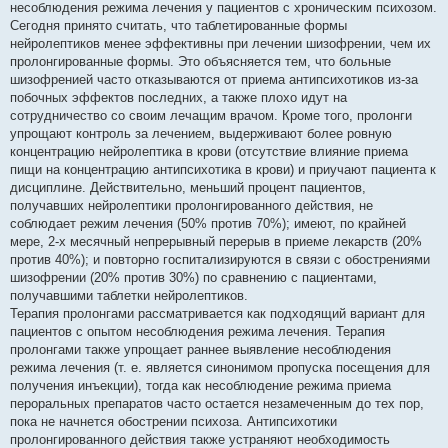
и
несоблюдения режима лечения у пациентов с хроническим психозом.
е
Сегодня принято считать, что таблетированные формы
нейролептиков менее эффективны при лечении шизофрении, чем их
пролонгированные формы. Это объясняется тем, что больные
шизофренией часто отказываются от приема антипсихотиков из-за
побочных эффектов последних, а также плохо идут на
сотрудничество со своим лечащим врачом. Кроме того, пролонги
упрощают контроль за лечением, выдерживают более ровную
концентрацию нейролептика в крови (отсутствие влияние приема
пищи на концентрацию антипсихотика в крови) и приучают пациента к
дисциплине. Действительно, меньший процент пациентов,
получавших нейролептики пролонгированного действия, не
соблюдает режим лечения (50% против 70%); имеют, по крайней
мере, 2-х месячный непрерывный перерыв в приеме лекарств (20%
против 40%); и повторно госпитализируются в связи с обострениями
шизофрении (20% против 30%) по сравнению с пациентами,
получавшими таблетки нейролептиков.
Терапия пролонгами рассматривается как подходящий вариант для
пациентов с опытом несоблюдения режима лечения. Терапия
пролонгами также упрощает раннее выявление несоблюдения
режима лечения (т. е. является синонимом пропуска посещения для
получения инъекции), тогда как несоблюдение режима приема
пероральных препаратов часто остается незамеченным до тех пор,
пока не начнется обострении психоза. Антипсихотики
пролонгированного действия также устраняют необходимость