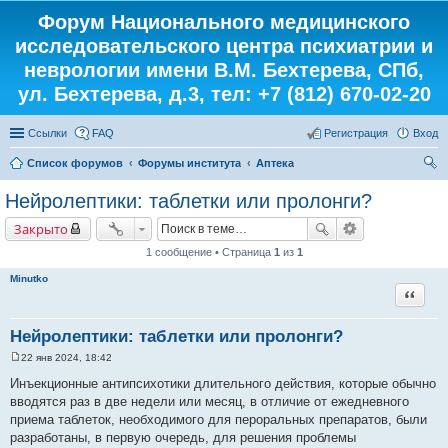
Форум Национального медицинского
исследовательского центра психиатрии и
неврологии имени В.М. Бехтерева, СПб,
ул. Бехтерева, д.3, тел: +7 (812) 670-02-20
Ссылки
FAQ
Регистрация
Вход
Список форумов
Форумы института
Аптека
ои
Нейролептики: таблетки или пролонги?
ск
Закрыто
1 сообщение • Страница
1
из
1
Minutko
Цитата
Нейролептики: таблетки или пролонги?
22 янв 2024, 18:42
С
о
Инъекционные антипсихотики длительного действия, которые обычно
о
вводятся раз в две недели или месяц, в отличие от ежедневного
б
щ
приема таблеток, необходимого для пероральных препаратов, были
е
разработаны, в первую очередь, для решения проблемы
н