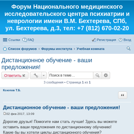
Форум Национального медицинского
исследовательского центра психиатрии и
неврологии имени В.М. Бехтерева, СПб,
ул. Бехтерева, д.3, тел: +7 (812) 670-02-20
Ссылки
FAQ
Регистрация
Вход
Список форумов
Форумы института
Учебная комната
ои
Дистанционное обучение - ваши
ск
предложения!
Ответить
3 сообщения • Страница
1
из
1
Ксюпов Т.Б.
Цитата
Дистанционное обучение - ваши предложения!
02 фев 2017, 13:09
С
о
Дорогие друзья! Помогите нам стать лучше! Здесь вы можете
о
оставить ваши предложения по дистанционному обучению!
б
щ
Какие бы вы хотели циклы дистанционного обучения?