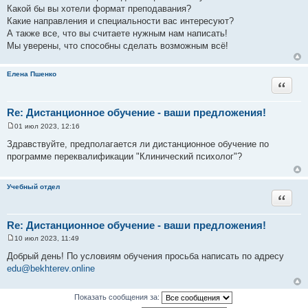
е
Какой бы вы хотели формат преподавания?
н
и
Какие направления и специальности вас интересуют?
е
А также все, что вы считаете нужным нам написать!
Мы уверены, что способны сделать возможным всё!
Елена Пшенко
Цитата
Re: Дистанционное обучение - ваши предложения!
01 июл 2023, 12:16
С
о
Здравствуйте, предполагается ли дистанционное обучение по
о
программе переквалификации "Клинический психолог"?
б
щ
е
н
Учебный отдел
и
Цитата
е
Re: Дистанционное обучение - ваши предложения!
10 июл 2023, 11:49
С
о
Добрый день! По условиям обучения просьба написать по адресу
о
edu@bekhterev.online
б
щ
е
н
Показать сообщения за:
и