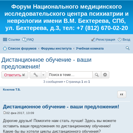
Форум Национального медицинского
исследовательского центра психиатрии и
неврологии имени В.М. Бехтерева, СПб,
ул. Бехтерева, д.3, тел: +7 (812) 670-02-20
Ссылки
FAQ
Регистрация
Вход
Список форумов
Форумы института
Учебная комната
ои
Дистанционное обучение - ваши
ск
предложения!
Ответить
3 сообщения • Страница
1
из
1
Ксюпов Т.Б.
Цитата
Дистанционное обучение - ваши предложения!
02 фев 2017, 13:09
С
о
Дорогие друзья! Помогите нам стать лучше! Здесь вы можете
о
оставить ваши предложения по дистанционному обучению!
б
щ
Какие бы вы хотели циклы дистанционного обучения?