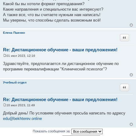
е
Какой бы вы хотели формат преподавания?
н
и
Какие направления и специальности вас интересуют?
е
А также все, что вы считаете нужным нам написать!
Мы уверены, что способны сделать возможным всё!
Елена Пшенко
Цитата
Re: Дистанционное обучение - ваши предложения!
01 июл 2023, 12:16
С
о
Здравствуйте, предполагается ли дистанционное обучение по
о
программе переквалификации "Клинический психолог"?
б
щ
е
н
Учебный отдел
и
Цитата
е
Re: Дистанционное обучение - ваши предложения!
10 июл 2023, 11:49
С
о
Добрый день! По условиям обучения просьба написать по адресу
о
edu@bekhterev.online
б
щ
е
н
Показать сообщения за:
и