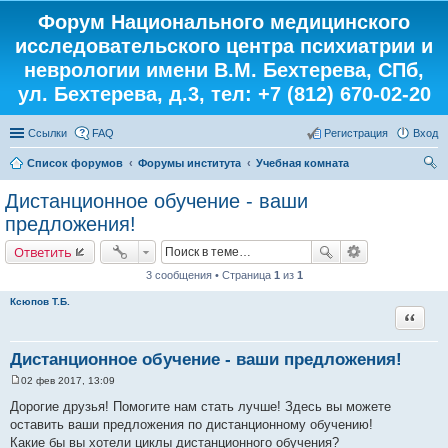
Форум Национального медицинского
исследовательского центра психиатрии и
неврологии имени В.М. Бехтерева, СПб,
ул. Бехтерева, д.3, тел: +7 (812) 670-02-20
Ссылки
FAQ
Регистрация
Вход
Список форумов
Форумы института
Учебная комната
ои
Дистанционное обучение - ваши
ск
предложения!
Ответить
3 сообщения • Страница
1
из
1
Ксюпов Т.Б.
Цитата
Дистанционное обучение - ваши предложения!
02 фев 2017, 13:09
С
о
Дорогие друзья! Помогите нам стать лучше! Здесь вы можете
о
оставить ваши предложения по дистанционному обучению!
б
щ
Какие бы вы хотели циклы дистанционного обучения?