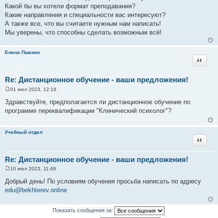
е
Какой бы вы хотели формат преподавания?
н
и
Какие направления и специальности вас интересуют?
е
А также все, что вы считаете нужным нам написать!
Мы уверены, что способны сделать возможным всё!
Елена Пшенко
Цитата
Re: Дистанционное обучение - ваши предложения!
01 июл 2023, 12:16
С
о
Здравствуйте, предполагается ли дистанционное обучение по
о
программе переквалификации "Клинический психолог"?
б
щ
е
н
Учебный отдел
и
Цитата
е
Re: Дистанционное обучение - ваши предложения!
10 июл 2023, 11:49
С
о
Добрый день! По условиям обучения просьба написать по адресу
о
edu@bekhterev.online
б
щ
е
н
Показать сообщения за:
и