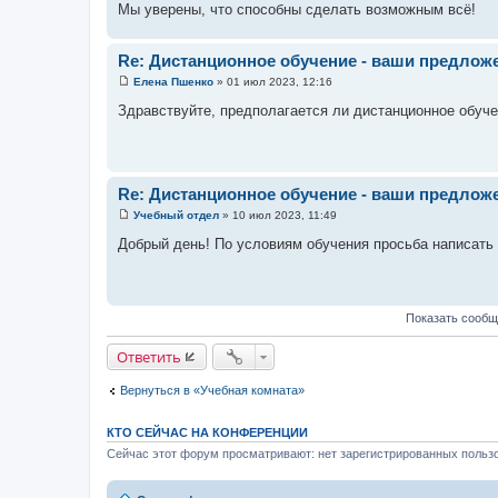
Мы уверены, что способны сделать возможным всё!
Re: Дистанционное обучение - ваши предлож
Елена Пшенко
»
01 июл 2023, 12:16
С
о
Здравствуйте, предполагается ли дистанционное обуч
о
б
щ
е
н
и
Re: Дистанционное обучение - ваши предлож
е
Учебный отдел
»
10 июл 2023, 11:49
С
о
Добрый день! По условиям обучения просьба написать
о
б
щ
е
н
Показать сообщ
и
е
Ответить
Вернуться в «Учебная комната»
КТО СЕЙЧАС НА КОНФЕРЕНЦИИ
Сейчас этот форум просматривают: нет зарегистрированных пользо