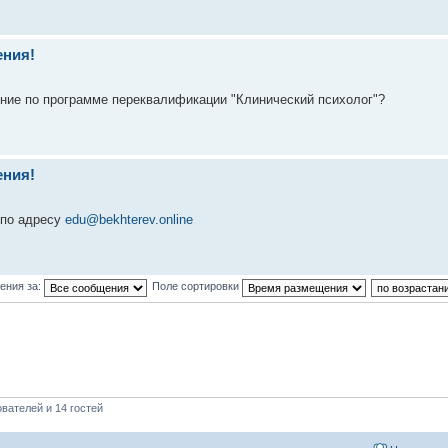
ения!
ение по программе переквалификации "Клинический психолог"?
ения!
 по адресу
edu@bekhterev.online
ения за:
Поле сортировки
вателей и 14 гостей