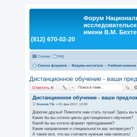
Форум Националь
исследовательск
имени В.М. Бехтер
(812) 670-02-20
Ссылки
FAQ
Список форумов
Форумы института
Учебная комната
Дистанционное обучение - ваши пре
Ответить
Дистанционное обучение - ваши предло
Ксюпов Т.Б.
»
02 фев 2017, 13:09
С
о
Дорогие друзья! Помогите нам стать лучше! Здесь вы
о
Какие бы вы хотели циклы дистанционного обучения?
б
щ
Какой бы вы хотели формат преподавания?
е
Какие направления и специальности вас интересуют?
н
и
А также все, что вы считаете нужным нам написать!
е