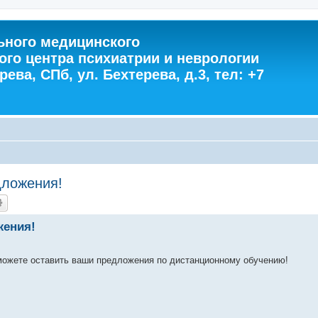
ного медицинского
ого центра психиатрии и неврологии
ева, СПб, ул. Бехтерева, д.3, тел: +7
дложения!
жения!
 можете оставить ваши предложения по дистанционному обучению!