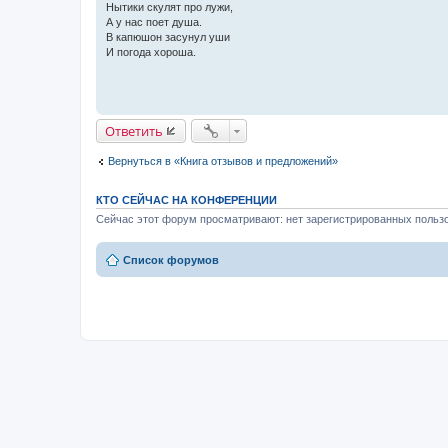
н
Нытики скулят про лужи,
и
А у нас поет душа.
е
В капюшон засунул уши
И погода хороша.
Ответить
Вернуться в «Книга отзывов и предложений»
КТО СЕЙЧАС НА КОНФЕРЕНЦИИ
Сейчас этот форум просматривают: нет зарегистрированных пользо
Список форумов