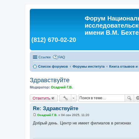
Форум Националь
исследовательск
имени В.М. Бехтер
(812) 670-02-20
Ссылки
FAQ
Список форумов
Форумы института
Книга отзывов и
Здравствуйте
Модератор:
Осадчий Г.В.
Ответить
Re: Здравствуйте
Осадчий Г.В.
»
04 сен 2025, 11:20
С
о
Добрый день. Центр не имеет филиалов в регионах
о
б
щ
е