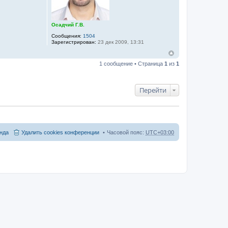
Осадчий Г.В.
Сообщения:
1504
Зарегистрирован:
23 дек 2009, 13:31
1 сообщение • Страница
1
из
1
Перейти
нда
Удалить cookies конференции
Часовой пояс:
UTC+03:00