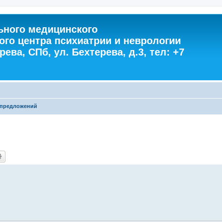
ного медицинского
ого центра психиатрии и неврологии
ева, СПб, ул. Бехтерева, д.3, тел: +7
 предложений