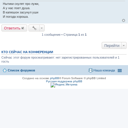
н
Нытики скулят про лужи,
и
А у нас поет душа.
е
В капюшон засунул уши
И погода хороша.
Ответить
1 сообщение • Страница
1
из
1
Перейти
КТО СЕЙЧАС НА КОНФЕРЕНЦИИ
Сейчас этот форум просматривают: нет зарегистрированных пользователей и 1
гость
Список форумов
Наша команда
Создано на основе
phpBB
® Forum Software © phpBB Limited
Русская поддержка phpBB