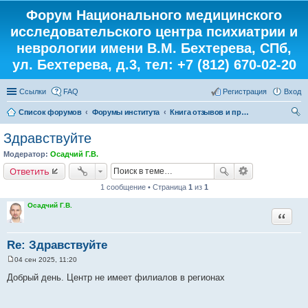
Форум Национального медицинского
исследовательского центра психиатрии и
неврологии имени В.М. Бехтерева, СПб,
ул. Бехтерева, д.3, тел: +7 (812) 670-02-20
Ссылки
FAQ
Регистрация
Вход
Список форумов
Форумы института
Книга отзывов и предложений
ои
Здравствуйте
ск
Модератор:
Осадчий Г.В.
Ответить
1 сообщение • Страница
1
из
1
Осадчий Г.В.
Цитата
Re: Здравствуйте
04 сен 2025, 11:20
С
о
Добрый день. Центр не имеет филиалов в регионах
о
б
щ
е