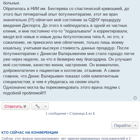
больных.
н
и
Обратилась в НИИ им. Бехтерева со спастической кривошеей, до
е
этого был пятикратный опыт ботулинотерапии, этот же врач
значительно (!!!) облегчил моё состояние за ОДНУ процедуру
введения Диспорта. До этого я наблюдалась в одной из частных
клиник, и мне постоянно что-то "подкалывали" и корректировали,
вводя всё новые и новые дозы ботулотоксина типа А, но это, к
сожалению, не приносило мне облегчения, только лишь моему
кошельку, учитывая высокую стоимость данных процедур. После
ботулинотерапии с Денисом Валерьевичем мне стало гораздо легче
уже через неделю, за что я безмерно ему благодарна. Он улучшил
моё состояние, качество жизни, настроение. Он внимателен,
доброжелателен к пациентам и коллегам, отзывчив. А самое
главное, что Денис Валерьевич показал себя компетентным
специалистом, в чем я убедилась на своем опыте.
Однозначно могла бы порекомендовать этого врача людям с
подобной проблемой!!!
Ответить
1 сообщение • Страница
1
из
1
Перейти
КТО СЕЙЧАС НА КОНФЕРЕНЦИИ
Сейчас этот форум просматривают: нет зарегистрированных пользователей и 2