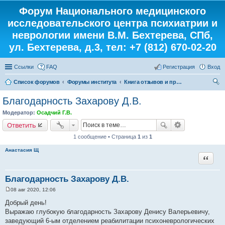
Форум Национального медицинского
исследовательского центра психиатрии и
неврологии имени В.М. Бехтерева, СПб,
ул. Бехтерева, д.3, тел: +7 (812) 670-02-20
Ссылки
FAQ
Регистрация
Вход
Список форумов
Форумы института
Книга отзывов и предложений
ои
Благодарность Захарову Д.В.
ск
Модератор:
Осадчий Г.В.
Ответить
1 сообщение • Страница
1
из
1
Анастасия Щ
Цитата
Благодарность Захарову Д.В.
08 авг 2020, 12:06
С
о
Добрый день!
о
Выражаю глубокую благодарность Захарову Денису Валерьевичу,
б
щ
заведующий 6-ым отделением реабилитации психоневрологических
е