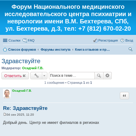
Форум Национального медицинского
исследовательского центра психиатрии и
неврологии имени В.М. Бехтерева, СПб,
ул. Бехтерева, д.3, тел: +7 (812) 670-02-20
Ссылки
FAQ
Регистрация
Вход
Список форумов
Форумы института
Книга отзывов и предложений
ои
Здравствуйте
ск
Модератор:
Осадчий Г.В.
Ответить
1 сообщение • Страница
1
из
1
Осадчий Г.В.
Цитата
Re: Здравствуйте
04 сен 2025, 11:20
С
о
Добрый день. Центр не имеет филиалов в регионах
о
б
щ
е