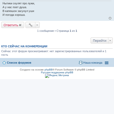
н
Нытики скулят про лужи,
и
А у нас поет душа.
е
В капюшон засунул уши
И погода хороша.
Ответить
1 сообщение • Страница
1
из
1
Перейти
КТО СЕЙЧАС НА КОНФЕРЕНЦИИ
Сейчас этот форум просматривают: нет зарегистрированных пользователей и 1
гость
Список форумов
Наша команда
Создано на основе
phpBB
® Forum Software © phpBB Limited
Русская поддержка phpBB