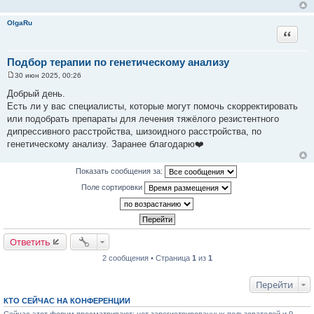
н
и
OlgaRu
е
Цитата
Подбор терапии по генетическому анализу
30 июн 2025, 00:26
С
о
Добрый день.
о
Есть ли у вас специалисты, которые могут помочь скорректировать
б
щ
или подобрать препараты для лечения тяжёлого резистентного
е
дипрессивного расстройства, шизоидного расстройства, по
н
и
генетическому анализу. Заранее благодарю❤️
е
Показать сообщения за:
Поле сортировки
Ответить
2 сообщения • Страница
1
из
1
Перейти
КТО СЕЙЧАС НА КОНФЕРЕНЦИИ