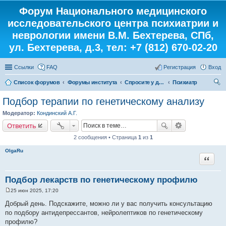
Форум Национального медицинского
исследовательского центра психиатрии и
неврологии имени В.М. Бехтерева, СПб,
ул. Бехтерева, д.3, тел: +7 (812) 670-02-20
Ссылки
FAQ
Регистрация
Вход
Список форумов
Форумы института
Спросите у доктора
Психиатр
ои
Подбор терапии по генетическому анализу
ск
Модератор:
Кондинский А.Г.
Ответить
2 сообщения • Страница
1
из
1
OlgaRu
Цитата
Подбор лекарств по генетическому профилю
25 июн 2025, 17:20
С
о
Добрый день. Подскажите, можно ли у вас получить консультацию
о
по подбору антидепрессантов, нейролептиков по генетическому
б
щ
профилю?
е