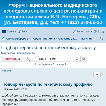
Форум Национального медицинского
исследовательского центра психиатрии и
неврологии имени В.М. Бехтерева, СПб,
ул. Бехтерева, д.3, тел: +7 (812) 670-02-20
Ссылки
FAQ
Регистрация
Вход
Список форумов
Форумы института
Спросите у доктора
Психиатр
ои
Подбор терапии по генетическому анализу
ск
Модератор:
Кондинский А.Г.
Ответить
2 сообщения • Страница
1
из
1
OlgaRu
Цитата
Подбор лекарств по генетическому профилю
25 июн 2025, 17:20
С
о
Добрый день. Подскажите, можно ли у вас получить консультацию
о
по подбору антидепрессантов, нейролептиков по генетическому
б
щ
профилю?
е