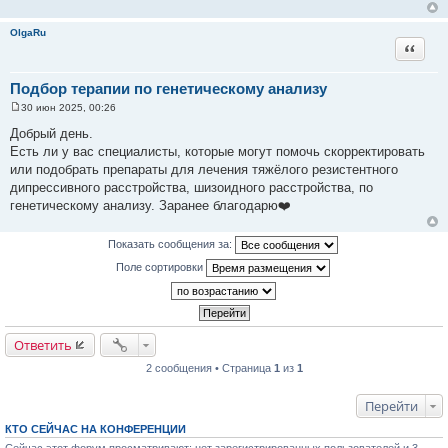
н
и
OlgaRu
е
Цитата
Подбор терапии по генетическому анализу
30 июн 2025, 00:26
С
о
Добрый день.
о
Есть ли у вас специалисты, которые могут помочь скорректировать
б
щ
или подобрать препараты для лечения тяжёлого резистентного
е
дипрессивного расстройства, шизоидного расстройства, по
н
и
генетическому анализу. Заранее благодарю❤️
е
Показать сообщения за:
Поле сортировки
Ответить
2 сообщения • Страница
1
из
1
Перейти
КТО СЕЙЧАС НА КОНФЕРЕНЦИИ