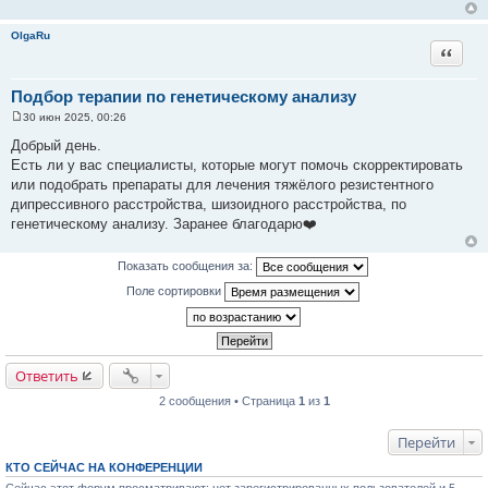
н
и
OlgaRu
е
Цитата
Подбор терапии по генетическому анализу
30 июн 2025, 00:26
С
о
Добрый день.
о
Есть ли у вас специалисты, которые могут помочь скорректировать
б
щ
или подобрать препараты для лечения тяжёлого резистентного
е
дипрессивного расстройства, шизоидного расстройства, по
н
и
генетическому анализу. Заранее благодарю❤️
е
Показать сообщения за:
Поле сортировки
Ответить
2 сообщения • Страница
1
из
1
Перейти
КТО СЕЙЧАС НА КОНФЕРЕНЦИИ