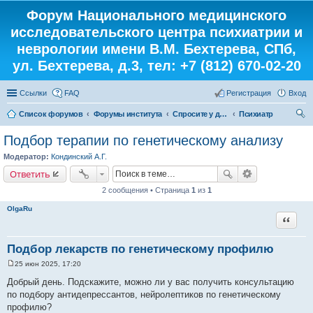
Форум Национального медицинского
исследовательского центра психиатрии и
неврологии имени В.М. Бехтерева, СПб,
ул. Бехтерева, д.3, тел: +7 (812) 670-02-20
Ссылки
FAQ
Регистрация
Вход
Список форумов
Форумы института
Спросите у доктора
Психиатр
ои
Подбор терапии по генетическому анализу
ск
Модератор:
Кондинский А.Г.
Ответить
2 сообщения • Страница
1
из
1
OlgaRu
Цитата
Подбор лекарств по генетическому профилю
25 июн 2025, 17:20
С
о
Добрый день. Подскажите, можно ли у вас получить консультацию
о
по подбору антидепрессантов, нейролептиков по генетическому
б
щ
профилю?
е