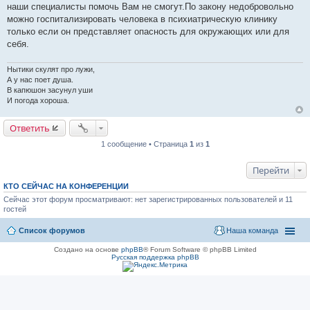
наши специалисты помочь Вам не смогут.По закону недобровольно
н
и
можно госпитализировать человека в психиатрическую клинику
е
только если он представляет опасность для окружающих или для
себя.
Нытики скулят про лужи,
А у нас поет душа.
В капюшон засунул уши
И погода хороша.
Ответить
1 сообщение • Страница
1
из
1
Перейти
КТО СЕЙЧАС НА КОНФЕРЕНЦИИ
Сейчас этот форум просматривают: нет зарегистрированных пользователей и 11
гостей
Список форумов
Наша команда
Создано на основе
phpBB
® Forum Software © phpBB Limited
Русская поддержка phpBB