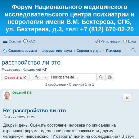
Форум Национального медицинского
исследовательского центра психиатрии и
неврологии имени В.М. Бехтерева, СПб,
ул. Бехтерева, д.3, тел: +7 (812) 670-02-20
Ссылки
FAQ
Регистрация
Вход
Список форумов
Форумы института
Спросите у доктора
Психиатр
ои
расстройство ли это
ск
Модератор:
Кондинский А.Г.
Ответить
1 сообщение • Страница
1
из
1
Осадчий Г.В.
Цитата
Re: расстройство ли это
04 сен 2025, 11:24
С
о
Добрый день. Оценить состояние человека по описанию на
о
страницах форума, сделанное родственником или другим
б
щ
человеком, невозможно. "Уговорить" пойти на обследование? В этом
е