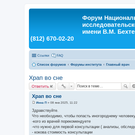
Форум Националь
исследовательск
имени В.М. Бехтер
(812) 670-02-20
Ссылки
FAQ
Список форумов
Форумы института
Главный врач
Храп во сне
Ответить
Храп во сне
Инна П
»
08 янв 2025, 11:22
С
о
Здравствуйте.
о
Что необходимо, чтобы попасть иногороднему человек
б
щ
-кого из врачей порекомендуете
е
-что нужно для первой консультации ( анализы, обследо
н
и
- кокова стоимость консультации
е