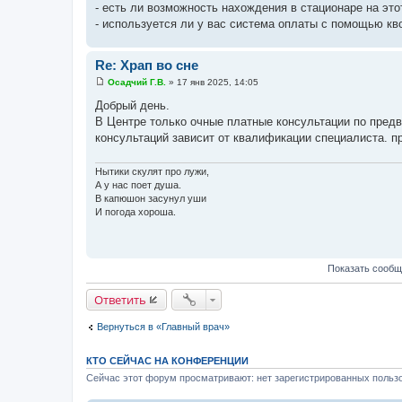
- есть ли возможность нахождения в стационаре на это
- используется ли у вас система оплаты с помощью кв
Re: Храп во сне
Осадчий Г.В.
»
17 янв 2025, 14:05
С
о
Добрый день.
о
В Центре только очные платные консультации по предв
б
щ
консультаций зависит от квалификации специалиста. п
е
н
и
Нытики скулят про лужи,
е
А у нас поет душа.
В капюшон засунул уши
И погода хороша.
Показать сообщ
Ответить
Вернуться в «Главный врач»
КТО СЕЙЧАС НА КОНФЕРЕНЦИИ
Сейчас этот форум просматривают: нет зарегистрированных пользо