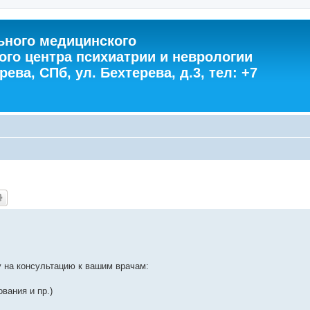
ного медицинского
ого центра психиатрии и неврологии
ева, СПб, ул. Бехтерева, д.3, тел: +7
у на консультацию к вашим врачам:
вания и пр.)