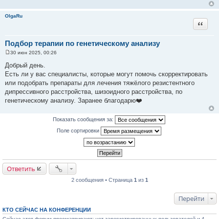
н
и
OlgaRu
е
Цитата
Подбор терапии по генетическому анализу
30 июн 2025, 00:26
С
о
Добрый день.
о
Есть ли у вас специалисты, которые могут помочь скорректировать
б
щ
или подобрать препараты для лечения тяжёлого резистентного
е
дипрессивного расстройства, шизоидного расстройства, по
н
и
генетическому анализу. Заранее благодарю❤️
е
Показать сообщения за:
Поле сортировки
Ответить
2 сообщения • Страница
1
из
1
Перейти
КТО СЕЙЧАС НА КОНФЕРЕНЦИИ