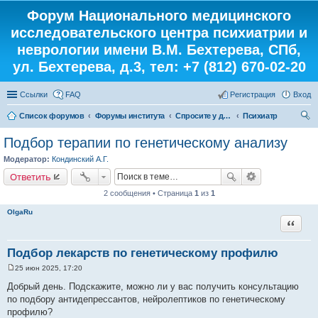
Форум Национального медицинского
исследовательского центра психиатрии и
неврологии имени В.М. Бехтерева, СПб,
ул. Бехтерева, д.3, тел: +7 (812) 670-02-20
Ссылки
FAQ
Регистрация
Вход
Список форумов
Форумы института
Спросите у доктора
Психиатр
ои
Подбор терапии по генетическому анализу
ск
Модератор:
Кондинский А.Г.
Ответить
2 сообщения • Страница
1
из
1
OlgaRu
Цитата
Подбор лекарств по генетическому профилю
25 июн 2025, 17:20
С
о
Добрый день. Подскажите, можно ли у вас получить консультацию
о
по подбору антидепрессантов, нейролептиков по генетическому
б
щ
профилю?
е