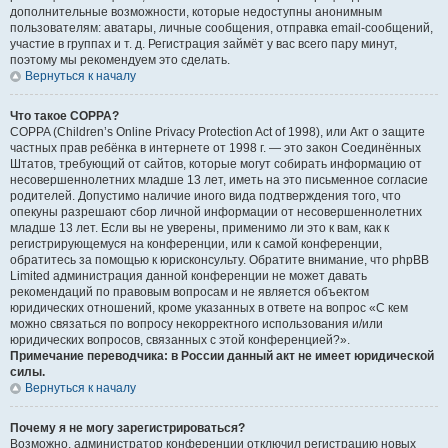
дополнительные возможности, которые недоступны анонимным
пользователям: аватары, личные сообщения, отправка email-сообщений,
участие в группах и т. д. Регистрация займёт у вас всего пару минут,
поэтому мы рекомендуем это сделать.
Вернуться к началу
Что такое COPPA?
COPPA (Children’s Online Privacy Protection Act of 1998), или Акт о защите
частных прав ребёнка в интернете от 1998 г. — это закон Соединённых
Штатов, требующий от сайтов, которые могут собирать информацию от
несовершеннолетних младше 13 лет, иметь на это письменное согласие
родителей. Допустимо наличие иного вида подтверждения того, что
опекуны разрешают сбор личной информации от несовершеннолетних
младше 13 лет. Если вы не уверены, применимо ли это к вам, как к
регистрирующемуся на конференции, или к самой конференции,
обратитесь за помощью к юрисконсульту. Обратите внимание, что phpBB
Limited администрация данной конференции не может давать
рекомендаций по правовым вопросам и не является объектом
юридических отношений, кроме указанных в ответе на вопрос «С кем
можно связаться по вопросу некорректного использования и/или
юридических вопросов, связанных с этой конференцией?».
Примечание переводчика: в России данный акт не имеет юридической
силы.
Вернуться к началу
Почему я не могу зарегистрироваться?
Возможно, администратор конференции отключил регистрацию новых