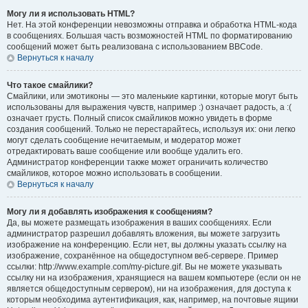
Могу ли я использовать HTML?
Нет. На этой конференции невозможны отправка и обработка HTML-кода
в сообщениях. Большая часть возможностей HTML по форматированию
сообщений может быть реализована с использованием BBCode.
Вернуться к началу
Что такое смайлики?
Смайлики, или эмотиконы — это маленькие картинки, которые могут быть
использованы для выражения чувств, например :) означает радость, а :(
означает грусть. Полный список смайликов можно увидеть в форме
создания сообщений. Только не перестарайтесь, используя их: они легко
могут сделать сообщение нечитаемым, и модератор может
отредактировать ваше сообщение или вообще удалить его.
Администратор конференции также может ограничить количество
смайликов, которое можно использовать в сообщении.
Вернуться к началу
Могу ли я добавлять изображения к сообщениям?
Да, вы можете размещать изображения в ваших сообщениях. Если
администратор разрешил добавлять вложения, вы можете загрузить
изображение на конференцию. Если нет, вы должны указать ссылку на
изображение, сохранённое на общедоступном веб-сервере. Пример
ссылки: http://www.example.com/my-picture.gif. Вы не можете указывать
ссылку ни на изображения, хранящиеся на вашем компьютере (если он не
является общедоступным сервером), ни на изображения, для доступа к
которым необходима аутентификация, как, например, на почтовые ящики