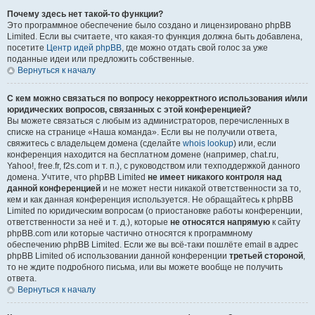
Почему здесь нет такой-то функции?
Это программное обеспечение было создано и лицензировано phpBB
Limited. Если вы считаете, что какая-то функция должна быть добавлена,
посетите
Центр идей phpBB
, где можно отдать свой голос за уже
поданные идеи или предложить собственные.
Вернуться к началу
С кем можно связаться по вопросу некорректного использования и/или
юридических вопросов, связанных с этой конференцией?
Вы можете связаться с любым из администраторов, перечисленных в
списке на странице «Наша команда». Если вы не получили ответа,
свяжитесь с владельцем домена (сделайте
whois lookup
) или, если
конференция находится на бесплатном домене (например, chat.ru,
Yahoo!, free.fr, f2s.com и т. п.), с руководством или техподдержкой данного
домена. Учтите, что phpBB Limited
не имеет никакого контроля над
данной конференцией
и не может нести никакой ответственности за то,
кем и как данная конференция используется. Не обращайтесь к phpBB
Limited по юридическим вопросам (о приостановке работы конференции,
ответственности за неё и т. д.), которые
не относятся напрямую
к сайту
phpBB.com или которые частично относятся к программному
обеспечению phpBB Limited. Если же вы всё-таки пошлёте email в адрес
phpBB Limited об использовании данной конференции
третьей стороной
,
то не ждите подробного письма, или вы можете вообще не получить
ответа.
Вернуться к началу