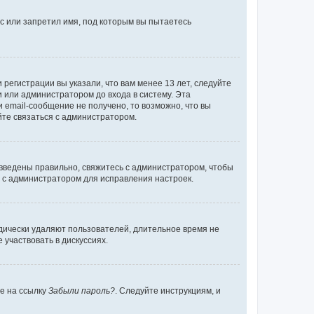
с или запретил имя, под которым вы пытаетесь
регистрации вы указали, что вам менее 13 лет, следуйте
 или администратором до входа в систему. Эта
 email-сообщение не получено, то возможно, что вы
йте связаться с администратором.
 введены правильно, свяжитесь с администратором, чтобы
ь с администратором для исправления настроек.
дически удаляют пользователей, длительное время не
участвовать в дискуссиях.
те на ссылку
Забыли пароль?
. Следуйте инструкциям, и