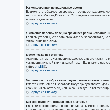
На конференции неправильное время!
Возможно, отображается время, относящееся к другому часо
находитесь: Москва, Киев и т. д. Учтите, что изменять час
момент сделать это.
Вернуться к началу
Я изменил часовой пояс, но время всё равно неправильн
Если вы уверены, что правильно указали часовой пояс, н
устранения проблемы.
Вернуться к началу
Моего языка нет в списке!
Администратор не установил поддержку вашего языка на к
установить нужный вам языковой пакет. Если такого языко
сайте
phpBB
®.
Вернуться к началу
Что означают изображения рядом с моим именем польз
Вместе с именем пользователя могут присутствовать два и
сообщений вы оставили, или на ваш статус на конференции
Вернуться к началу
Как мне включить отображение аватары?
На вкладке «Профиль» личного раздела вы можете добавит
От администратора зависит, включена ли поддержка аватар