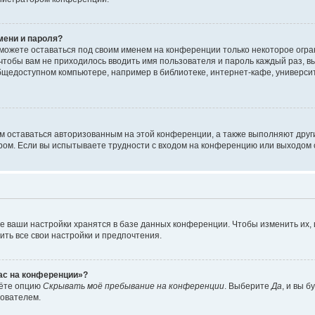
мени и пароля?
сможете оставаться под своим именем на конференции только некоторое огран
 чтобы вам не приходилось вводить имя пользователя и пароль каждый раз, 
щедоступном компьютере, например в библиотеке, интернет-кафе, университе
ам оставаться авторизованным на этой конференции, а также выполняют друг
ом. Если вы испытываете трудности с входом на конференцию или выходом с
е ваши настройки хранятся в базе данных конференции. Чтобы изменить их,
ить все свои настройки и предпочтения.
час на конференции»?
дёте опцию
Скрывать моё пребывание на конференции
. Выберите
Да
, и вы 
зователем.