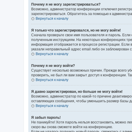
Почему я не могу зарегистрироваться?
Возможно, администратор конференции отключил регистрац
зарегистрироваться. Обратитесь за помощью к администр
Вернуться к началу
Я только что зарегистрировался, но не могу войти!
Сначала проверьте свои имя пользователя и пароль. Если 
полученным инструкциям. На некоторых конференциях треб
информация отображается в процессе регистрации. Если в
указали неправильный адрес email либо он заблокирован с
Вернуться к началу
Почему я не могу войти?
Существует несколько возможных причин. Прежде всего уб
проверить, не был ли вам закрыт доступ к конференции. 
Вернуться к началу
Я давно зарегистрирован, но больше не могу войти!
Возможно, администратор по какой-то причине деактивиро
оставляющих сообщения, чтобы уменьшить размер базы дан
Вернуться к началу
Я забыл пароль!
Не паникуйте! Хотя пароль нельзя восстановить, можно л
скоро вы снова сможете войти на конференцию.
Если не удалось получить новый пароль, свяжитесь с адм