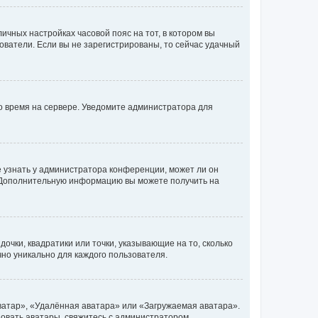
личных настройках часовой пояс на тот, в котором вы
ьзователи. Если вы не зарегистрированы, то сейчас удачный
но время на сервере. Уведомите администратора для
е узнать у администратора конференции, может ли он
к. Дополнительную информацию вы можете получить на
очки, квадратики или точки, указывающие на то, сколько
чно уникально для каждого пользователя.
ватар», «Удалённая аватара» или «Загружаемая аватара».
ьзовать аватары, свяжитесь с администратором