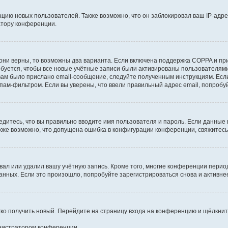
ию новых пользователей. Также возможно, что он заблокировал ваш IP-адре
атору конференции.
они верны, то возможны два варианта. Если включена поддержка COPPA и при 
уется, чтобы все новые учётные записи были активированы пользователями
ам было прислано email-сообщение, следуйте полученным инструкциям. Если
пам-фильтром. Если вы уверены, что ввели правильный адрес email, попробу
едитесь, что вы правильно вводите имя пользователя и пароль. Если данные
Также возможно, что допущена ошибка в конфигурации конференции, свяжитес
вал или удалил вашу учётную запись. Кроме того, многие конференции перио
ных. Если это произошло, попробуйте зарегистрироваться снова и активнее 
егко получить новый. Перейдите на страницу входа на конференцию и щёлкни
инистратором конференции.