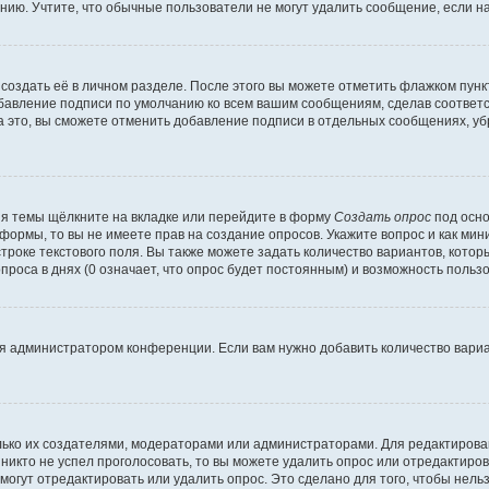
ию. Учтите, что обычные пользователи не могут удалить сообщение, если на 
создать её в личном разделе. После этого вы можете отметить флажком пун
обавление подписи по умолчанию ко всем вашим сообщениям, сделав соотве
а это, вы сможете отменить добавление подписи в отдельных сообщениях, у
я темы щёлкните на вкладке или перейдите в форму
Создать опрос
под осно
 формы, то вы не имеете прав на создание опросов. Укажите вопрос и как ми
троке текстового поля. Вы также можете задать количество вариантов, котор
оса в днях (0 означает, что опрос будет постоянным) и возможность пользо
я администратором конференции. Если вам нужно добавить количество вари
только их создателями, модераторами или администраторами. Для редактиров
 никто не успел проголосовать, то вы можете удалить опрос или отредактиров
огут отредактировать или удалить опрос. Это сделано для того, чтобы нель