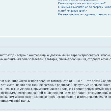
Почему здесь нет такой-то функции?
С кем можно связаться по вопросу неко
с этой конференцией?
Как мне связаться с администратором 
дминистратор настроил конференцию: должны ли вы зарегистрироваться, чтобы
 анонимным пользователям: аватары, личные сообщения, отправка email-сооб
.
 или Акт о защите частных прав ребёнка в интернете от 1998 г. — это закон Со
т, иметь на это письменное согласие родителей. Допустимо наличие иного
 Если вы не уверены, применимо ли это к вам, как к регистрирующемуся на 
Limited администрация данной конференции не может давать рекомендаций 
ос «С кем можно связаться по вопросу некорректного использования и/или ю
т юридической силы.