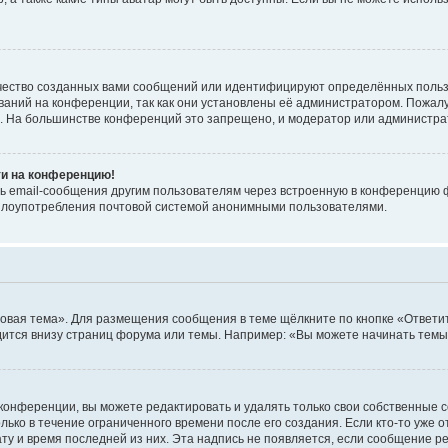
чество созданных вами сообщений или идентифицируют определённых польз
аний на конференции, так как они установлены её администратором. Пожал
е. На большинстве конференций это запрещено, и модератор или администра
ти на конференцию!
ь email-сообщения другим пользователям через встроенную в конференцию ф
ь злоупотребления почтовой системой анонимными пользователями.
овая тема». Для размещения сообщения в теме щёлкните по кнопке «Ответит
ится внизу страниц форума или темы. Например: «Вы можете начинать темы»
конференции, вы можете редактировать и удалять только свои собственные 
ько в течение ограниченного времени после его создания. Если кто-то уже 
дату и время последней из них. Эта надпись не появляется, если сообщение 