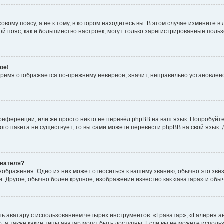
вому поясу, а не к тому, в котором находитесь вы. В этом случае измените в 
овой пояс, как и большинство настроек, могут только зарегистрированные пол
ое!
о время отображается по-прежнему неверное, значит, неправильно установле
онференции, или же просто никто не перевёл phpBB на ваш язык. Попробуйт
вого пакета не существует, то вы сами можете перевести phpBB на свой язы
ователя?
зображения. Одно из них может относиться к вашему званию, обычно это звёзд
. Другое, обычно более крупное, изображение известно как «аватара» и обы
ь аватару с использованием четырёх инструментов: «Граватар», «Галерея а
, а также какие типы аватар могут быть доступны. Если вы не можете испол