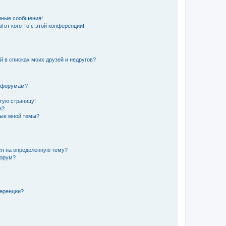
чные сообщения!
 от кого-то с этой конференции!
й в списках моих друзей и недругов?
и форумам?
стую страницу!
и?
ные мной темы?
ься на определённую тему?
форум?
ференции?