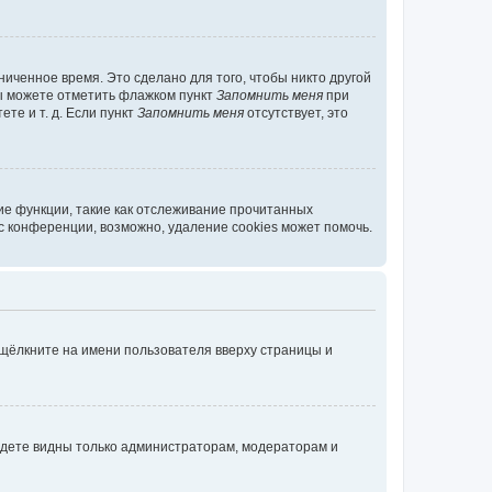
иченное время. Это сделано для того, чтобы никто другой
вы можете отметить флажком пункт
Запомнить меня
при
те и т. д. Если пункт
Запомнить меня
отсутствует, это
ие функции, такие как отслеживание прочитанных
 конференции, возможно, удаление cookies может помочь.
 щёлкните на имени пользователя вверху страницы и
будете видны только администраторам, модераторам и