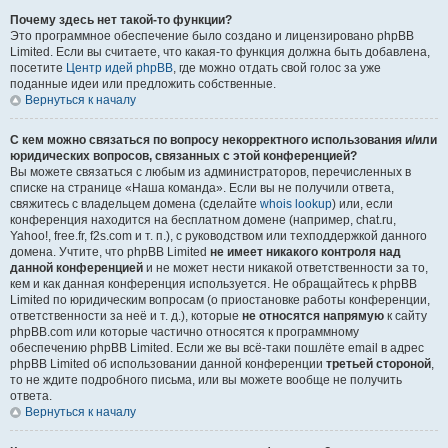
Почему здесь нет такой-то функции?
Это программное обеспечение было создано и лицензировано phpBB
Limited. Если вы считаете, что какая-то функция должна быть добавлена,
посетите
Центр идей phpBB
, где можно отдать свой голос за уже
поданные идеи или предложить собственные.
Вернуться к началу
С кем можно связаться по вопросу некорректного использования и/или
юридических вопросов, связанных с этой конференцией?
Вы можете связаться с любым из администраторов, перечисленных в
списке на странице «Наша команда». Если вы не получили ответа,
свяжитесь с владельцем домена (сделайте
whois lookup
) или, если
конференция находится на бесплатном домене (например, chat.ru,
Yahoo!, free.fr, f2s.com и т. п.), с руководством или техподдержкой данного
домена. Учтите, что phpBB Limited
не имеет никакого контроля над
данной конференцией
и не может нести никакой ответственности за то,
кем и как данная конференция используется. Не обращайтесь к phpBB
Limited по юридическим вопросам (о приостановке работы конференции,
ответственности за неё и т. д.), которые
не относятся напрямую
к сайту
phpBB.com или которые частично относятся к программному
обеспечению phpBB Limited. Если же вы всё-таки пошлёте email в адрес
phpBB Limited об использовании данной конференции
третьей стороной
,
то не ждите подробного письма, или вы можете вообще не получить
ответа.
Вернуться к началу