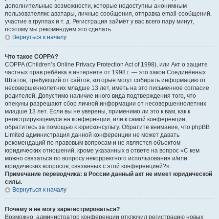
дополнительные возможности, которые недоступны анонимным
пользователям: аватары, личные сообщения, отправка email-сообщений,
участие в группах и т. д. Регистрация займёт у вас всего пару минут,
поэтому мы рекомендуем это сделать.
Вернуться к началу
Что такое COPPA?
COPPA (Children’s Online Privacy Protection Act of 1998), или Акт о защите
частных прав ребёнка в интернете от 1998 г. — это закон Соединённых
Штатов, требующий от сайтов, которые могут собирать информацию от
несовершеннолетних младше 13 лет, иметь на это письменное согласие
родителей. Допустимо наличие иного вида подтверждения того, что
опекуны разрешают сбор личной информации от несовершеннолетних
младше 13 лет. Если вы не уверены, применимо ли это к вам, как к
регистрирующемуся на конференции, или к самой конференции,
обратитесь за помощью к юрисконсульту. Обратите внимание, что phpBB
Limited администрация данной конференции не может давать
рекомендаций по правовым вопросам и не является объектом
юридических отношений, кроме указанных в ответе на вопрос «С кем
можно связаться по вопросу некорректного использования и/или
юридических вопросов, связанных с этой конференцией?».
Примечание переводчика: в России данный акт не имеет юридической
силы.
Вернуться к началу
Почему я не могу зарегистрироваться?
Возможно, администратор конференции отключил регистрацию новых