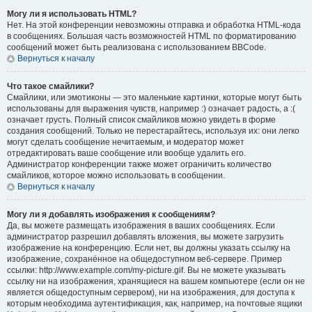
Могу ли я использовать HTML?
Нет. На этой конференции невозможны отправка и обработка HTML-кода
в сообщениях. Большая часть возможностей HTML по форматированию
сообщений может быть реализована с использованием BBCode.
Вернуться к началу
Что такое смайлики?
Смайлики, или эмотиконы — это маленькие картинки, которые могут быть
использованы для выражения чувств, например :) означает радость, а :(
означает грусть. Полный список смайликов можно увидеть в форме
создания сообщений. Только не перестарайтесь, используя их: они легко
могут сделать сообщение нечитаемым, и модератор может
отредактировать ваше сообщение или вообще удалить его.
Администратор конференции также может ограничить количество
смайликов, которое можно использовать в сообщении.
Вернуться к началу
Могу ли я добавлять изображения к сообщениям?
Да, вы можете размещать изображения в ваших сообщениях. Если
администратор разрешил добавлять вложения, вы можете загрузить
изображение на конференцию. Если нет, вы должны указать ссылку на
изображение, сохранённое на общедоступном веб-сервере. Пример
ссылки: http://www.example.com/my-picture.gif. Вы не можете указывать
ссылку ни на изображения, хранящиеся на вашем компьютере (если он не
является общедоступным сервером), ни на изображения, для доступа к
которым необходима аутентификация, как, например, на почтовые ящики